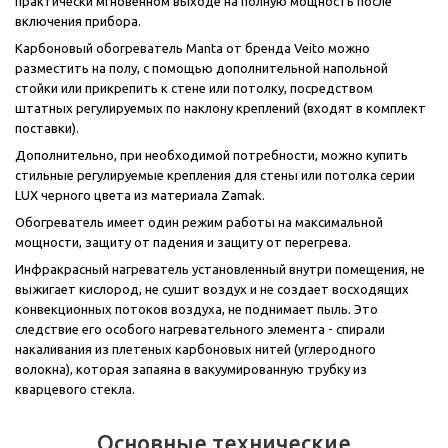
практически мгновенном выходе на полную мощность после
включения прибора.
Карбоновый обогреватель Manta от бренда Veito можно
разместить на полу, с помощью дополнительной напольной
стойки или прикрепить к стене или потолку, посредством
штатных регулируемых по наклону креплений (входят в комплект
поставки).
Дополнительно, при необходимой потребности, можно купить
стильные регулируемые крепления для стены или потолка серии
LUX черного цвета из материала Zamak.
Обогреватель имеет один режим работы на максимальной
мощности, защиту от падения и защиту от перегрева.
Инфракрасный нагреватель установленный внутри помещения, не
выжигает кислород, не сушит воздух и не создает восходящих
конвекционных потоков воздуха, не поднимает пыль. Это
следствие его особого нагревательного элемента - спирали
накаливания из плетеных карбоновых нитей (углеродного
волокна), которая запаяна в вакуумированную трубку из
кварцевого стекла.
Основные технические