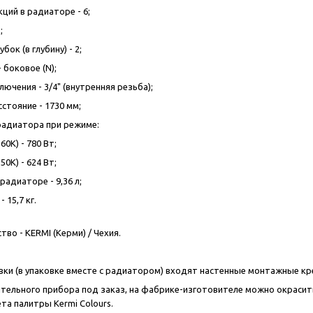
ций в радиаторе - 6;
;
бок (в глубину) - 2;
 боковое (N);
ючения - 3/4" (внутренняя резьба);
стояние - 1730 мм;
радиатора при режиме:
60K) - 780 Вт;
50K) - 624 Вт;
адиаторе - 9,36 л;
- 15,7 кг.
ство -
KERMI
(Керми) / Чехия.
вки (в упаковке вместе с радиатором) входят настенные монтажные кре
тельного прибора под заказ, на фабрике-изготовителе можно окрасит
ета палитры
Kermi
Colours
.