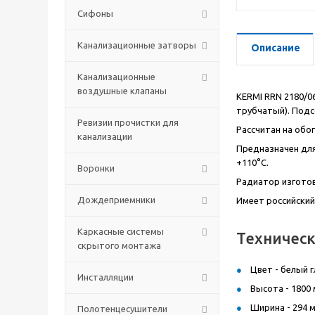
Сифоны
Канализационные затворы
Описание
Канализационные
воздушные клапаны
KERMI
RRN
2180/0
трубчатый). Подсо
Ревизии прочистки для
Рассчитан на обо
канализации
Предназначен для
+110°С.
Воронки
Радиатор изготов
Дождеприемники
Имеет российский
Каркасные системы
Техничес
скрытого монтажа
Цвет - белый г
Инсталляции
Высота - 1800 
Ширина - 294 м
Полотенцесушители