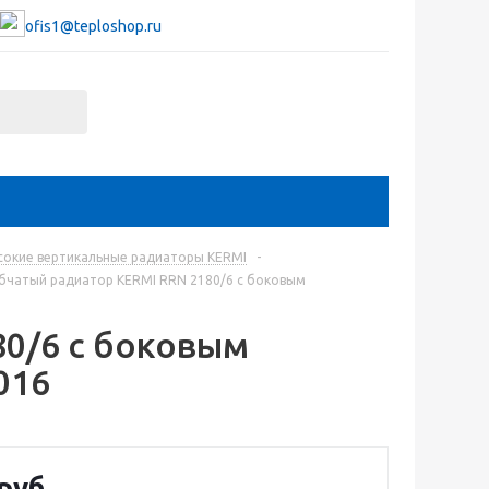
ofis1@teploshop.ru
сокие вертикальные радиаторы KERMI
-
бчатый радиатор KERMI RRN 2180/6 c боковым
80/6 c боковым
016
руб.