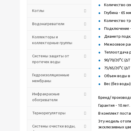
Количество сек
Котлы
Глубина - 65 мм
Количество тру
Водонагреватели
Подключение -
Диаметр подкл
Коллекторы и
коллекторные группы
Межосевое рас
Теплоотдача 
Системы защиты от
90/70/20°C (ΔT 
протечек воды
75/65/20°C (ΔT 
Гидроизоляционные
Объем воды в р
мембраны
Вес (без воды) 
Инфракрасные
Бренд/ производ
обогреватели
Гарантия - 10 лет.
Терморегуляторы
В комплект поста
Эту модель отопи
Системы очистки воды,
эксклюзивных цв