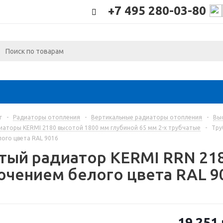
+7 495 280-03-80
г
-
Радиаторы отопления
-
Вертикальные радиаторы отопления
-
Вы
иаторы KERMI 2180 высотой 1800 мм глубиной 65 мм 2-х трубчатые
-
Тру
ого цвета RAL 9016
тый радиатор KERMI RRN 21
чением белого цвета RAL 9
19 251