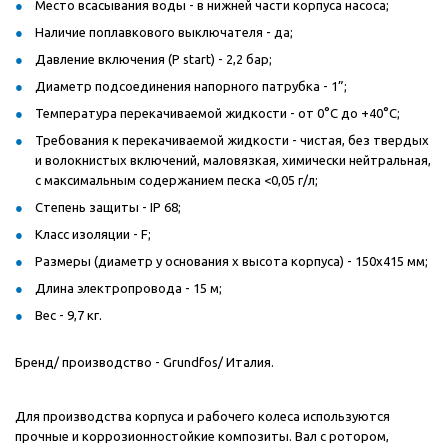
Место всасывания воды - в нижней части корпуса насоса;
Наличие поплавкового выключателя - да;
Давление включения (P start) - 2,2 бар;
Диаметр подсоединения напорного патрубка - 1”;
Температура перекачиваемой жидкости - от 0°С до +40°С;
Требования к перекачиваемой жидкости - чистая, без твердых
и волокнистых включений, маловязкая, химически нейтральная,
с максимальным содержанием песка <0,05 г/л;
Степень защиты - IP 68;
Класс изоляции - F;
Размеры (диаметр у основания x высота корпуса) - 150x415 мм;
Длина электропровода - 15 м;
Вес - 9,7 кг.
Бренд/ производство - Grundfos/ Италия.
Для производства корпуса и рабочего колеса используются
прочные и коррозионностойкие композиты. Вал с ротором,