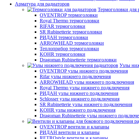
Арматура для радиаторов
Термоголовки для 
OVENTROP термоголовки
Royal Thermo термоголовки
RIFAR термоголовки
SR Rubinetterie термоголовки
РИДАН термоголовки
ARROWHEAD термоголовки
Теплоприбор термоголовки
KOHR термоголовки
Dragoman Rubinetterie термоголовки
Узлы ни
OVENTROP узлы нижнего подключения
Rifar узлы нижнего подключения
ARROWHEAD узлы нижнего подключения
Royal Thermo узлы нижнего подключения
РИДАН узлы нижнего подключения
Schlosser узлы нижнего подключения
SR Rubinetterie узлы нижнего подключения
KOHR узлы нижнего подключения
Dragoman Rubinetterie узлы нижнего подключ
OVENTROP вентили и клапаны
РИДАН вентили и клапаны
RETROstyle вентили и клапаны