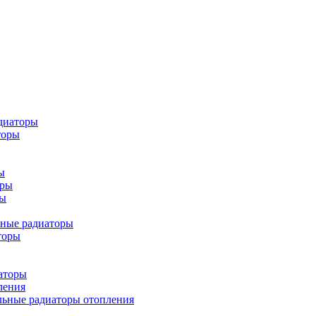
диаторы
торы
ы
оры
ры
ьные радиаторы
торы
аторы
ления
льные радиаторы отопления