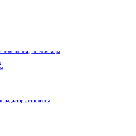
ля повышения давления воды
ы
ды
е радиаторы отопления