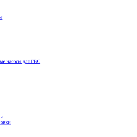
ы
ые насосы для ГВС
сы
новки