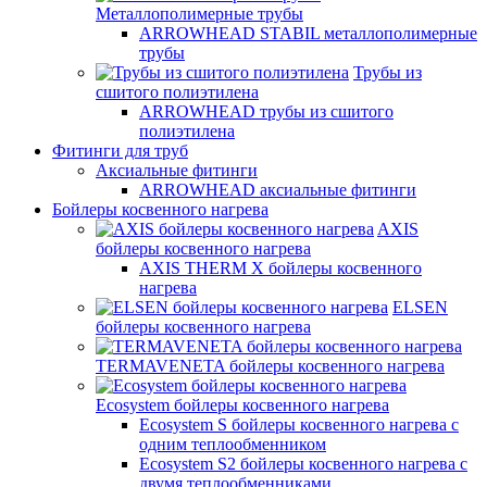
Металлополимерные трубы
ARROWHEAD STABIL металлополимерные
трубы
Трубы из
сшитого полиэтилена
ARROWHEAD трубы из сшитого
полиэтилена
Фитинги для труб
Аксиальные фитинги
ARROWHEAD аксиальные фитинги
Бойлеры косвенного нагрева
AXIS
бойлеры косвенного нагрева
AXIS THERM X бойлеры косвенного
нагрева
ELSEN
бойлеры косвенного нагрева
TERMAVENETA бойлеры косвенного нагрева
Ecosystem бойлеры косвенного нагрева
Ecosystem S бойлеры косвенного нагрева с
одним теплообменником
Ecosystem S2 бойлеры косвенного нагрева с
двумя теплообменниками