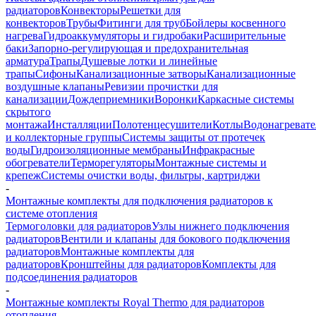
радиаторов
Конвекторы
Решетки для
конвекторов
Трубы
Фитинги для труб
Бойлеры косвенного
нагрева
Гидроаккумуляторы и гидробаки
Расширительные
баки
Запорно-регулирующая и предохранительная
арматура
Трапы
Душевые лотки и линейные
трапы
Сифоны
Канализационные затворы
Канализационные
воздушные клапаны
Ревизии прочистки для
канализации
Дождеприемники
Воронки
Каркасные системы
скрытого
монтажа
Инсталляции
Полотенцесушители
Котлы
Водонагреват
и коллекторные группы
Системы защиты от протечек
воды
Гидроизоляционные мембраны
Инфракрасные
обогреватели
Терморегуляторы
Монтажные системы и
крепеж
Системы очистки воды, фильтры, картриджи
-
Монтажные комплекты для подключения радиаторов к
системе отопления
Термоголовки для радиаторов
Узлы нижнего подключения
радиаторов
Вентили и клапаны для бокового подключения
радиаторов
Монтажные комплекты для
радиаторов
Кронштейны для радиаторов
Комплекты для
подсоединения радиаторов
-
Монтажные комплекты Royal Thermo для радиаторов
отопления