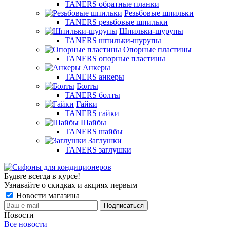
TANERS обратные планки
Резьбовые шпильки
TANERS резьбовые шпильки
Шпильки-шурупы
TANERS шпильки-шурупы
Опорные пластины
TANERS опорные пластины
Анкеры
TANERS анкеры
Болты
TANERS болты
Гайки
TANERS гайки
Шайбы
TANERS шайбы
Заглушки
TANERS заглушки
Будьте всегда в курсе!
Узнавайте о скидках и акциях первым
Новости магазина
Новости
Все новости