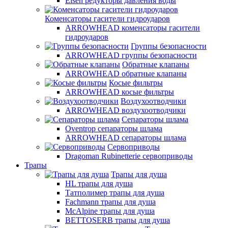
Elsen редукторы давления воды
Коменсаторы гасители гидроударов
ARROWHEAD коменсаторы гасители
гидроударов
Группы безопасности
ARROWHEAD группы безопасности
Обратные клапаны
ARROWHEAD обратные клапаны
Косые фильтры
ARROWHEAD косые фильтры
Воздухоотводчики
ARROWHEAD воздухоотводчики
Сепараторы шлама
Oventrop cепараторы шлама
ARROWHEAD сепараторы шлама
Сервоприводы
Dragoman Rubinetterie сервоприводы
Трапы
Трапы для душа
HL трапы для душа
Татполимер трапы для душа
Fachmann трапы для душа
McAlpine трапы для душа
BETTOSERB трапы для душа