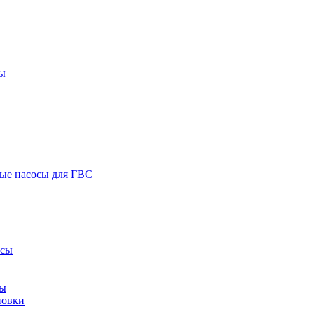
ы
ые насосы для ГВС
осы
сы
новки