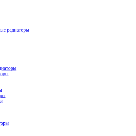
тые радиаторы
диаторы
торы
ы
оры
ры
торы