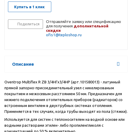
Купить в 1 клик
Отправляйте заявку или спецификацию
Поделиться
для получения
дополнительной
скидки
ofis1@teploshop.ru
Описание
Oventrop
Multiflex
R
ZB
3/4НГ
x
3/4НР (арт.101580013) - латунный
прямой запорно-присоединительный узел с никелированым
покрытием и межосевым расстоянием 50 мм. Предназначен для
нижнего подключения отопительных приборов (радиаторов) со
встроенным вентилем в двухтрубных системах отопления.
Применяется в тех случаях, когда трубы выходят из пола (стяжки).
Используется для систем с теплоносителем на водной основе или
водными растворами этилен- либо пропиленгликоля с
концентрацией до 50 % включительно.