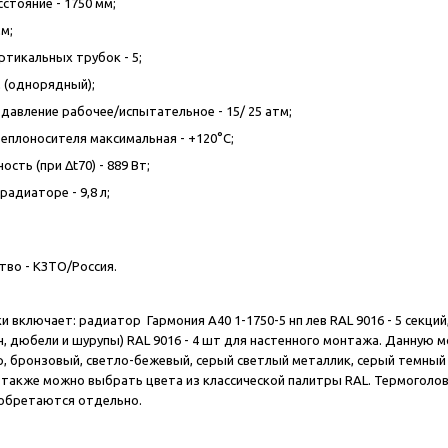
стояние - 1750 мм;
м;
ртикальных трубок - 5;
м (однорядный);
давление рабочее/испытательное - 15/ 25 атм;
еплоносителя максимальная - +120°С;
сть (при Δt70) - 889 Вт;
адиаторе - 9,8 л;
во - КЗТО/Россия.
 включает: радиатор Гармония А40 1-1750-5 нп лев RAL 9016 - 5 секций
н, дюбели и шурупы) RAL 9016 - 4 шт для настенного монтажа. Данную
р, бронзовый, светло-бежевый, серый светлый металлик, серый темный
 также можно выбрать цвета из классической палитры RAL. Термоголо
обретаются отдельно.