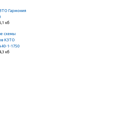
ЗТО Гармония
0
6,1 кб
е схемы
ов КЗТО
А40-1-1750
4,3 кб