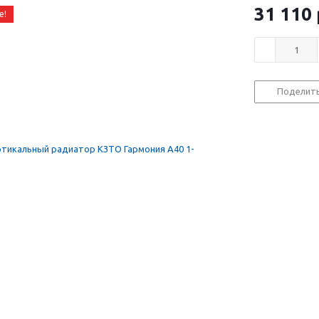
31 110
е!
Поделит