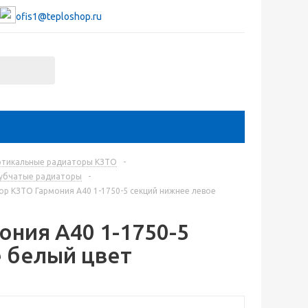
ofis1@teploshop.ru
ртикальные радиаторы КЗТО
-
рубчатые радиаторы
-
р КЗТО Гармония А40 1-1750-5 секций нижнее левое
ния А40 1-1750-5
 белый цвет