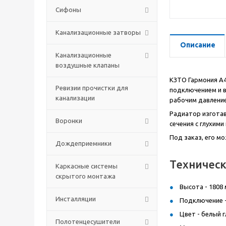
Сифоны
Канализационные затворы
Описание
Канализационные
воздушные клапаны
КЗТО Гармония А40
Ревизии прочистки для
подключением и в
канализации
рабочим давление
Радиатор изготав
Воронки
сечения с глухими
Под заказ, его м
Дождеприемники
Техническ
Каркасные системы
скрытого монтажа
Высота - 1808 
Инсталляции
Подключение -
Цвет - белый г
Полотенцесушители