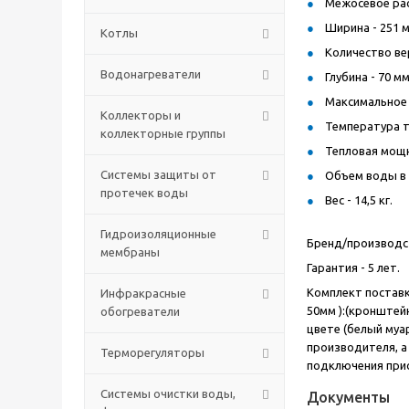
Межосевое рас
Ширина - 251 м
Котлы
Количество ве
Водонагреватели
Глубина - 70 м
Максимальное 
Коллекторы и
Температура т
коллекторные группы
Тепловая мощно
Системы защиты от
Объем воды в р
протечек воды
Вес - 14,5 кг.
Гидроизоляционные
Бренд/производст
мембраны
Гарантия - 5 лет.
Комплект поставки
Инфракрасные
50мм ):(кронштей
обогреватели
цвете (белый муа
производителя, а
Терморегуляторы
подключения при
Системы очистки воды,
Документы