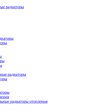
тые радиаторы
диаторы
торы
ы
оры
ры
ьные радиаторы
торы
аторы
ления
льные радиаторы отопления