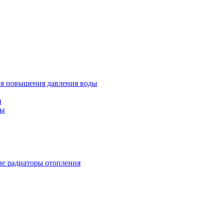
ля повышения давления воды
ы
ды
е радиаторы отопления