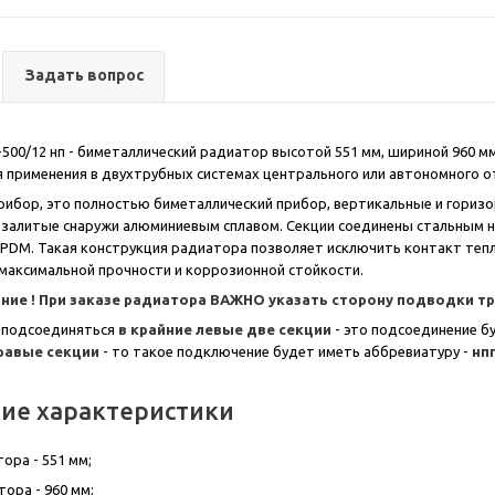
Задать вопрос
500/12 нп - биметаллический радиатор высотой 551 мм, шириной 960 мм 
 применения в двухтрубных системах центрального или автономного от
ибор, это полностью биметаллический прибор, вертикальные и гориз
 залитые снаружи алюминиевым сплавом. Секции соединены стальным н
PDM. Такая конструкция радиатора позволяет исключить контакт теп
максимальной прочности и коррозионной стойкости.
ние !
При заказе радиатора ВАЖНО
ука
зать сторону подводки т
 подсоединяться
в крайние левые две секции
- это подсоединение б
правые секции
- то такое подключение будет иметь аббревиатуру -
нп
кие характеристики
ора - 551 мм;
ора - 960 мм;