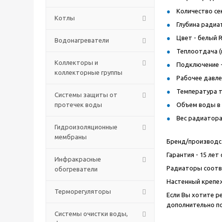
Количество сек
Котлы
Глубина радиат
Цвет - белый R
Водонагреватели
Теплоотдача (п
Коллекторы и
Подключение -
коллекторные группы
Рабочее давлен
Температура т
Системы защиты от
протечек воды
Объем воды в р
Вес радиатора 
Гидроизоляционные
мембраны
Бренд/производст
Гарантия - 15 ле
Инфракрасные
Радиаторы соотв
обогреватели
Настенный крепеж
Терморегуляторы
Если Вы хотите р
дополнительно п
Системы очистки воды,