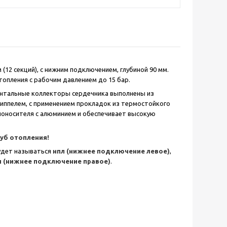
(12 секций), с нижним подключением, глубиной 90 мм.
опления с рабочим давлением до 15 бар.
онтальные коллекторы сердечника выполнены из
иппелем, с применением прокладок из термостойкого
лоносителя с алюминием и обеспечивает высокую
руб отопления!
удет называться
нпл (нижнее подключение левое)
,
п (нижнее подключение правое)
.