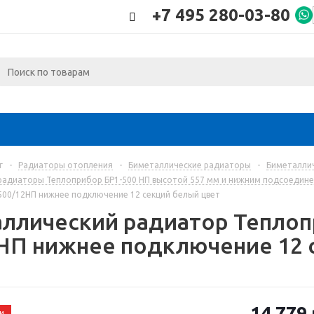
+7 495 280-03-80
г
-
Радиаторы отопления
-
Биметаллические радиаторы
-
Биметалли
радиаторы Теплоприбор БР1-500 НП высотой 557 мм и нижним подсоедине
500/12НП нижнее подключение 12 секций белый цвет
ллический радиатор Теплоп
НП нижнее подключение 12 
14 779
и