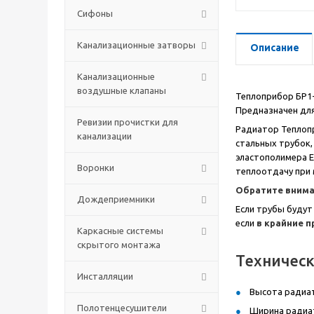
Сифоны
Канализационные затворы
Описание
Канализационные
воздушные клапаны
Теплоприбор БР1-
Предназначен для
Ревизии прочистки для
Радиатор Теплопр
канализации
стальных трубок,
эластополимера E
Воронки
теплоотдачу при 
Обратите внима
Дождеприемники
Если трубы будут
если
в крайние 
Каркасные системы
скрытого монтажа
Техничес
Инсталляции
Высота радиат
Полотенцесушители
Ширина радиат