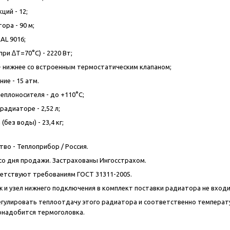
ций - 12;
ора - 90 м;
AL 9016;
ри ∆T=70°C) - 2220 Вт;
 нижнее со встроенным термостатическим клапаном;
ие - 15 атм.
еплоносителя - до +110°C;
адиаторе - 2,52 л;
(без воды) - 23,4 кг;
во - Теплоприбор / Россия.
т со дня продажи. Застрахованы Ингосстрахом.
етствуют требованиям ГОСТ 31311-2005.
 и узел нижнего подключения в комплект поставки радиатора не вход
егулировать теплоотдачу этого радиатора и соответственно температ
онадобится термоголовка.