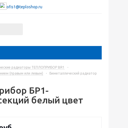
ofis1@teploshop.ru
ческие радиаторы ТЕПЛОПРИБОР BR1
-
нием (правым или левым)
-
Биметаллический радиатор
рибор БР1-
секций белый цвет
руб.