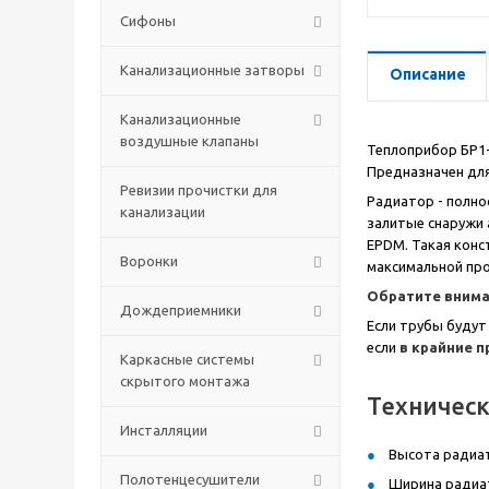
Сифоны
Канализационные затворы
Описание
Канализационные
воздушные клапаны
Теплоприбор БР1-
Предназначен для
Ревизии прочистки для
Радиатор - полно
канализации
залитые снаружи 
EPDM. Такая конс
Воронки
максимальной про
Обратите внима
Дождеприемники
Если трубы будут
если
в крайние 
Каркасные системы
скрытого монтажа
Техничес
Инсталляции
Высота радиат
Полотенцесушители
Ширина радиат