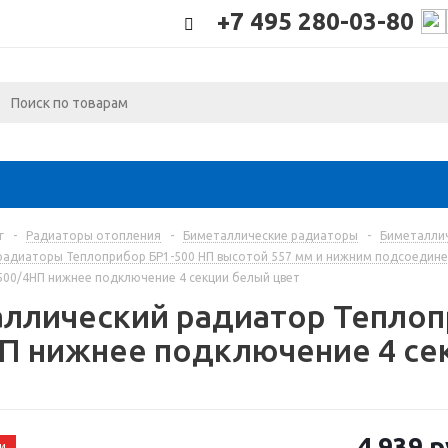
+7 495 280-03-80
г
-
Радиаторы отопления
-
Биметаллические радиаторы
-
Биметалли
радиаторы Теплоприбор БР1-500 НП высотой 557 мм и нижним подсоедине
500/4НП нижнее подключение 4 секции белый цвет
ллический радиатор Теплоп
П нижнее подключение 4 се
4 939
р
и