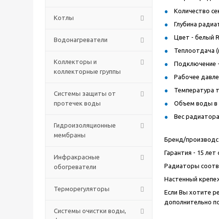
Количество сек
Котлы
Глубина радиат
Цвет - белый R
Водонагреватели
Теплоотдача (п
Коллекторы и
Подключение -
коллекторные группы
Рабочее давлен
Температура т
Системы защиты от
протечек воды
Объем воды в р
Вес радиатора 
Гидроизоляционные
мембраны
Бренд/производст
Гарантия - 15 ле
Инфракрасные
Радиаторы соотв
обогреватели
Настенный крепеж
Терморегуляторы
Если Вы хотите р
дополнительно п
Системы очистки воды,