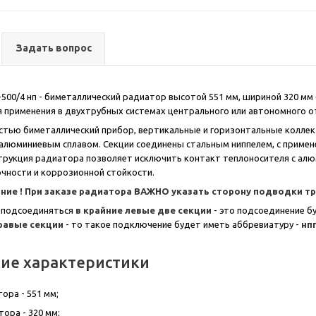
Задать вопрос
500/4 нп - биметаллический радиатор высотой 551 мм, шириной 320 мм (
 применения в двухтрубных системах центрального или автономного от
стью биметаллический прибор, вертикальные и горизонтальные коллек
алюминиевым сплавом. Секции соединены стальным ниппелем, с примен
трукция радиатора позволяет исключить контакт теплоносителя с ал
чности и коррозионной стойкости.
ние !
При заказе радиатора ВАЖНО
ука
зать сторону подводки т
 подсоединяться
в крайние левые две секции
- это подсоединение б
правые секции
- то такое подключение будет иметь аббревиатуру -
нп
кие характеристики
ора - 551 мм;
ора - 320 мм;