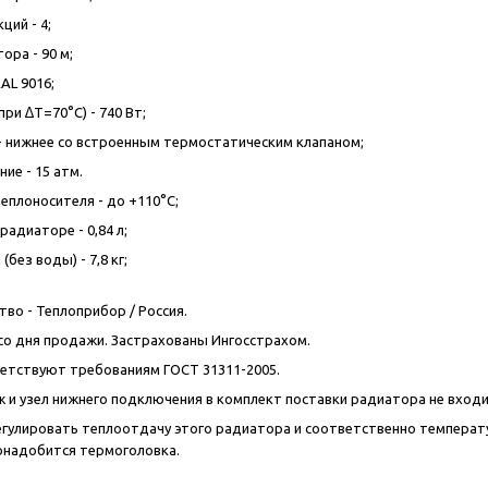
ций - 4;
ора - 90 м;
AL 9016;
ри ∆T=70°C) - 740 Вт;
 нижнее со встроенным термостатическим клапаном;
ие - 15 атм.
еплоносителя - до +110°C;
адиаторе - 0,84 л;
(без воды) - 7,8 кг;
во - Теплоприбор / Россия.
т со дня продажи. Застрахованы Ингосстрахом.
етствуют требованиям ГОСТ 31311-2005.
 и узел нижнего подключения в комплект поставки радиатора не вход
егулировать теплоотдачу этого радиатора и соответственно температ
онадобится термоголовка.