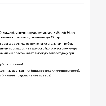
4 секции), с нижним подключением, глубиной 90 мм.
опления с рабочим давлением до 15 бар.
торы сердечника выполнены из стальных трубок,
ением прокладок из термостойкого эластополимера
юминием и обеспечивает высокую теплоотдачу при
руб отопления!
удет называться
нпл (нижнее подключение левое)
,
п (нижнее подключение правое)
.