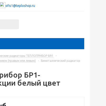
ofis1@teploshop.ru
ческие радиаторы ТЕПЛОПРИБОР BR1
-
нием (правым или левым)
-
Биметаллический радиатор
рибор БР1-
кции белый цвет
уб.