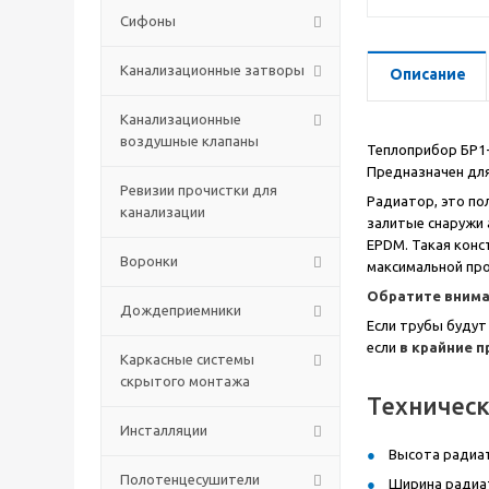
Сифоны
Канализационные затворы
Описание
Канализационные
воздушные клапаны
Теплоприбор БР1-
Предназначен для
Ревизии прочистки для
Радиатор, это по
канализации
залитые снаружи 
EPDM. Такая конс
Воронки
максимальной про
Обратите внима
Дождеприемники
Если трубы будут
если
в крайние 
Каркасные системы
скрытого монтажа
Техническ
Инсталляции
Высота радиат
Полотенцесушители
Ширина радиат