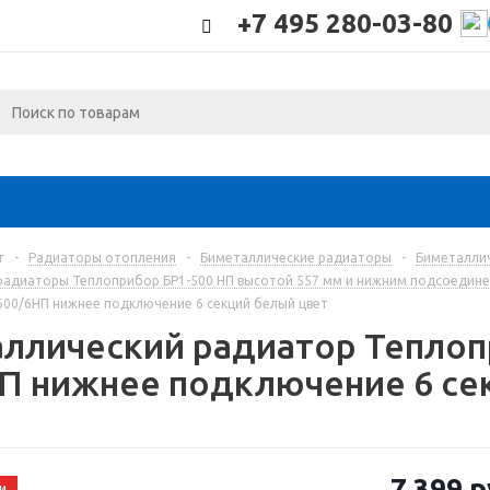
+7 495 280-03-80
г
-
Радиаторы отопления
-
Биметаллические радиаторы
-
Биметалли
радиаторы Теплоприбор БР1-500 НП высотой 557 мм и нижним подсоедине
500/6НП нижнее подключение 6 секций белый цвет
ллический радиатор Теплоп
П нижнее подключение 6 се
7 399
р
и