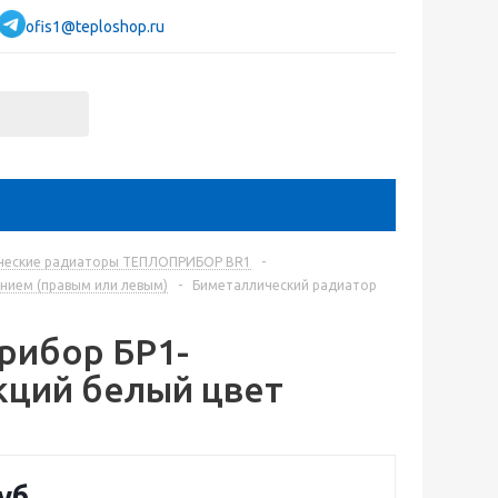
ofis1@teploshop.ru
ческие радиаторы ТЕПЛОПРИБОР BR1
-
нием (правым или левым)
-
Биметаллический радиатор
рибор БР1-
кций белый цвет
уб.