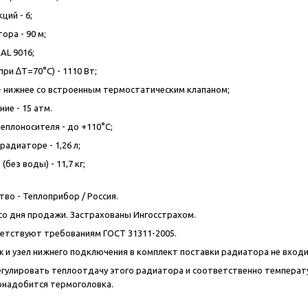
ций - 6;
ора - 90 м;
AL 9016;
ри ∆T=70°C) - 1110 Вт;
 нижнее со встроенным термостатическим клапаном;
ие - 15 атм.
еплоносителя - до +110°C;
адиаторе - 1,26 л;
(без воды) - 11,7 кг;
во - Теплоприбор / Россия.
т со дня продажи. Застрахованы Ингосстрахом.
етствуют требованиям ГОСТ 31311-2005.
 и узел нижнего подключения в комплект поставки радиатора не вход
егулировать теплоотдачу этого радиатора и соответственно температ
онадобится термоголовка.