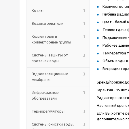
Количество сек
Котлы
Глубина радиат
Цвет - белый R
Водонагреватели
Теплоотдача (п
Коллекторы и
Подключение -
коллекторные группы
Рабочее давлен
Температура т
Системы защиты от
протечек воды
Объем воды в р
Вес радиатора 
Гидроизоляционные
мембраны
Бренд/производст
Гарантия - 15 ле
Инфракрасные
Радиаторы соотв
обогреватели
Настенный крепеж
Терморегуляторы
Если Вы хотите р
дополнительно п
Системы очистки воды,