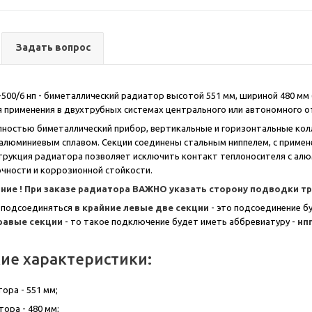
Задать вопрос
500/6 нп - биметаллический радиатор высотой 551 мм, шириной 480 мм (
 применения в двухтрубных системах центрального или автономного от
лностью биметаллический прибор, вертикальные и горизонтальные кол
алюминиевым сплавом. Секции соединены стальным ниппелем, с примен
трукция радиатора позволяет исключить контакт теплоносителя с ал
чности и коррозионной стойкости.
ние !
При заказе радиатора ВАЖНО
ука
зать сторону подводки т
 подсоединяться
в крайние левые две секции
- это подсоединение б
правые секции
- то такое подключение будет иметь аббревиатуру -
нп
ие характеристики:
ора - 551 мм;
ора - 480 мм;