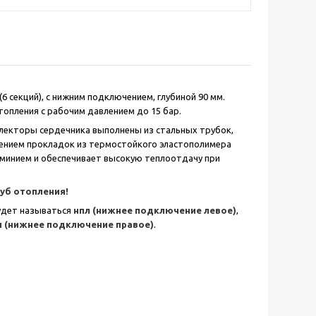
6 секций), с нижним подключением, глубиной 90 мм.
опления с рабочим давлением до 15 бар.
лекторы сердечника выполнены из стальных трубок,
ением прокладок из термостойкого эластополимера
юминием и обеспечивает высокую теплоотдачу при
руб отопления!
удет называться
нпл (нижнее подключение левое)
,
п (нижнее подключение правое)
.