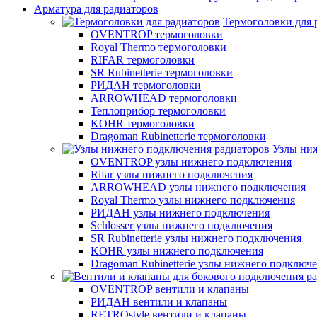
Арматура для радиаторов
Термоголовки для 
OVENTROP термоголовки
Royal Thermo термоголовки
RIFAR термоголовки
SR Rubinetterie термоголовки
РИДАН термоголовки
ARROWHEAD термоголовки
Теплоприбор термоголовки
KOHR термоголовки
Dragoman Rubinetterie термоголовки
Узлы ни
OVENTROP узлы нижнего подключения
Rifar узлы нижнего подключения
ARROWHEAD узлы нижнего подключения
Royal Thermo узлы нижнего подключения
РИДАН узлы нижнего подключения
Schlosser узлы нижнего подключения
SR Rubinetterie узлы нижнего подключения
KOHR узлы нижнего подключения
Dragoman Rubinetterie узлы нижнего подключ
OVENTROP вентили и клапаны
РИДАН вентили и клапаны
RETROstyle вентили и клапаны