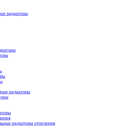
тые радиаторы
диаторы
торы
ы
оры
ры
ьные радиаторы
торы
аторы
ления
льные радиаторы отопления