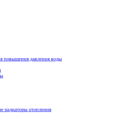
ля повышения давления воды
ы
ды
е радиаторы отопления