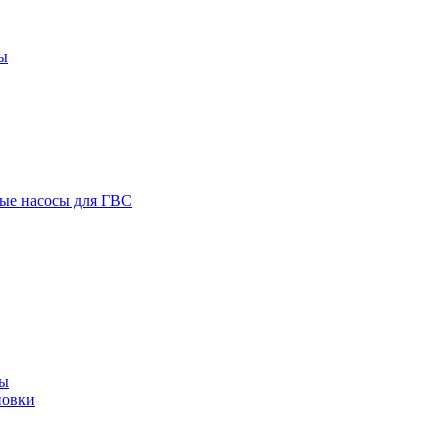
ы
ые насосы для ГВС
сы
новки