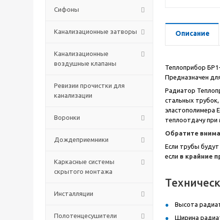
Сифоны
Канализационные затворы
Описание
Канализационные
воздушные клапаны
Теплоприбор БР1-
Предназначен для
Ревизии прочистки для
Радиатор Теплопр
канализации
стальных трубок,
эластополимера E
Воронки
теплоотдачу при 
Обратите внима
Дождеприемники
Если трубы будут
если
в крайние 
Каркасные системы
скрытого монтажа
Техничес
Инсталляции
Высота радиат
Полотенцесушители
Ширина радиат