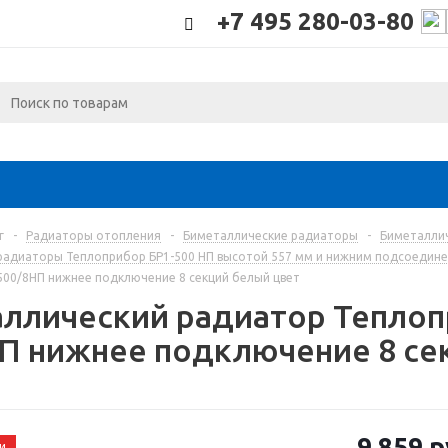
+7 495 280-03-80
г
-
Радиаторы отопления
-
Биметаллические радиаторы
-
Биметалли
радиаторы Теплоприбор БР1-500 НП высотой 557 мм и нижним подсоедине
500/8НП нижнее подключение 8 секций белый цвет
ллический радиатор Теплоп
П нижнее подключение 8 се
9 859
р
и