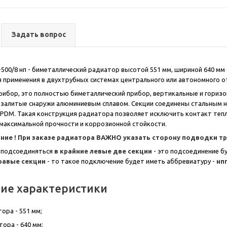
Задать вопрос
500/8 нп - биметаллический радиатор высотой 551 мм, шириной 640 мм (
 применения в двухтрубных системах центрального или автономного от
ибор, это полностью биметаллический прибор, вертикальные и гориз
 залитые снаружи алюминиевым сплавом. Секции соединены стальным н
PDM. Такая конструкция радиатора позволяет исключить контакт теп
максимальной прочности и коррозионной стойкости.
ние !
При заказе радиатора ВАЖНО
ука
зать сторону подводки т
 подсоединяться
в крайние левые две секции
- это подсоединение б
правые секции
- то такое подключение будет иметь аббревиатуру -
нп
кие характеристики
ора - 551 мм;
ора - 640 мм;