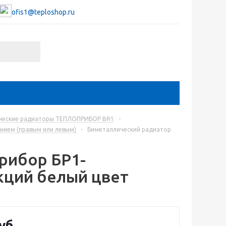
ofis1@teploshop.ru
ческие радиаторы ТЕПЛОПРИБОР BR1
-
нием (правым или левым)
-
Биметаллический радиатор
рибор БР1-
кций белый цвет
уб.