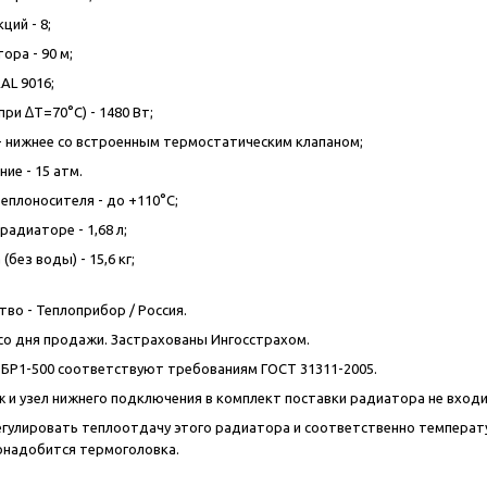
ций - 8;
ора - 90 м;
AL 9016;
ри ∆T=70°C) - 1480 Вт;
 нижнее со встроенным термостатическим клапаном;
ие - 15 атм.
еплоносителя - до +110°C;
адиаторе - 1,68 л;
(без воды) - 15,6 кг;
во - Теплоприбор / Россия.
т со дня продажи. Застрахованы Ингосстрахом.
БР1-500 соответствуют требованиям ГОСТ 31311-2005.
 и узел нижнего подключения в комплект поставки радиатора не вход
егулировать теплоотдачу этого радиатора и соответственно температ
онадобится термоголовка.