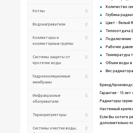
Количество сек
Котлы
Глубина радиат
Цвет - белый R
Водонагреватели
Теплоотдача (п
Коллекторы и
Подключение -
коллекторные группы
Рабочее давлен
Температура т
Системы защиты от
протечек воды
Объем воды в р
Вес радиатора 
Гидроизоляционные
мембраны
Бренд/производст
Гарантия - 15 ле
Инфракрасные
Радиаторы серии 
обогреватели
Настенный крепеж
Терморегуляторы
Если Вы хотите р
дополнительно п
Системы очистки воды,