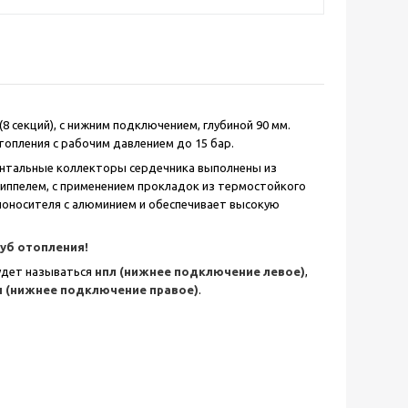
8 секций), с нижним подключением, глубиной 90 мм.
опления с рабочим давлением до 15 бар.
онтальные коллекторы сердечника выполнены из
иппелем, с применением прокладок из термостойкого
лоносителя с алюминием и обеспечивает высокую
руб отопления!
удет называться
нпл (нижнее подключение левое)
,
п (нижнее подключение правое)
.