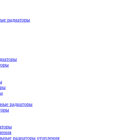
тые радиаторы
диаторы
торы
ы
оры
ры
ьные радиаторы
торы
аторы
ления
льные радиаторы отопления