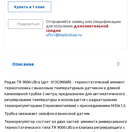
Купить в 1 клик
Отправляйте заявку или спецификацию
Поделиться
для получения
дополнительной
скидки
ofis1@teploshop.ru
Описание
Ридан
TR
9006
Ultra
(арт. 013
G
9006
R
) - термостатический элемент
термоголовка с выносным температурным датчиком и длиной
капиллярной трубки 2 метра, предназначен для автоматического
регулирования температуры и используется с радиаторными
терморегуляторами (термовентилями) с присоединением М30х1,5.
Трубка связывает сильфон и выносной датчик.
Терморегулятор состоит из двух частей: элемента универсального
термостатического типа TR 9006 Ultra и клапана регулирующего с