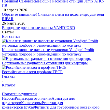
Новинка! Самовсасывающие насосные станции Jemix АНС-
СВ
10 апреля 2026
Обратите внимание! Снижены цены на полотенцесушители
RIFAR
26 марта 2026
В продаже дренажные насосы VANDJORD
Статьи
Все статьи
Канализационные насосные установки Vandjord Prolift
методика подбора и рекомендации по монтажу
Вертикальные радиаторы отопления для квартиры
Российские аналоги профиля TECE
Главная
-
Каталог
-
Полотенцесушители
Насосы
Радиаторы отопления
Арматура для
радиаторов
Конвекторы
Решетки для
конвекторов
Трубы
Фитинги для труб
Бойлеры косвенного