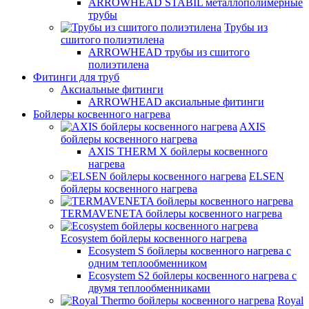
ARROWHEAD STABIL металлополимерные
трубы
Трубы из
сшитого полиэтилена
ARROWHEAD трубы из сшитого
полиэтилена
Фитинги для труб
Аксиальные фитинги
ARROWHEAD аксиальные фитинги
Бойлеры косвенного нагрева
AXIS
бойлеры косвенного нагрева
AXIS THERM X бойлеры косвенного
нагрева
ELSEN
бойлеры косвенного нагрева
TERMAVENETA бойлеры косвенного нагрева
Ecosystem бойлеры косвенного нагрева
Ecosystem S бойлеры косвенного нагрева с
одним теплообменником
Ecosystem S2 бойлеры косвенного нагрева с
двумя теплообменниками
Royal