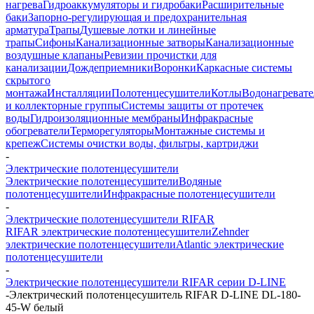
нагрева
Гидроаккумуляторы и гидробаки
Расширительные
баки
Запорно-регулирующая и предохранительная
арматура
Трапы
Душевые лотки и линейные
трапы
Сифоны
Канализационные затворы
Канализационные
воздушные клапаны
Ревизии прочистки для
канализации
Дождеприемники
Воронки
Каркасные системы
скрытого
монтажа
Инсталляции
Полотенцесушители
Котлы
Водонагреват
и коллекторные группы
Системы защиты от протечек
воды
Гидроизоляционные мембраны
Инфракрасные
обогреватели
Терморегуляторы
Монтажные системы и
крепеж
Системы очистки воды, фильтры, картриджи
-
Электрические полотенцесушители
Электрические полотенцесушители
Водяные
полотенцесушители
Инфракрасные полотенцесушители
-
Электрические полотенцесушители RIFAR
RIFAR электрические полотенцесушители
Zehnder
электрические полотенцесушители
Atlantic электрические
полотенцесушители
-
Электрические полотенцесушители RIFAR серии D-LINE
-
Электрический полотенцесушитель RIFAR D-LINE DL-180-
45-W белый