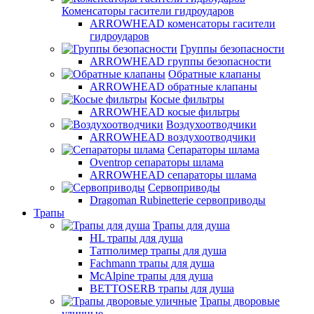
Коменсаторы гасители гидроударов
ARROWHEAD коменсаторы гасители
гидроударов
Группы безопасности
ARROWHEAD группы безопасности
Обратные клапаны
ARROWHEAD обратные клапаны
Косые фильтры
ARROWHEAD косые фильтры
Воздухоотводчики
ARROWHEAD воздухоотводчики
Сепараторы шлама
Oventrop cепараторы шлама
ARROWHEAD сепараторы шлама
Сервоприводы
Dragoman Rubinetterie сервоприводы
Трапы
Трапы для душа
HL трапы для душа
Татполимер трапы для душа
Fachmann трапы для душа
McAlpine трапы для душа
BETTOSERB трапы для душа
Трапы дворовые
уличные