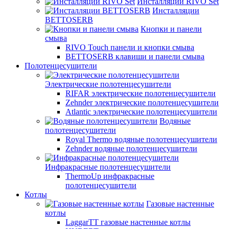
Инсталляции RIVO Set
Инсталляции
BETTOSERB
Кнопки и панели
смыва
RIVO Touch панели и кнопки смыва
BETTOSERB клавиши и панели смыва
Полотенцесушители
Электрические полотенцесушители
RIFAR электрические полотенцесушители
Zehnder электрические полотенцесушители
Atlantic электрические полотенцесушители
Водяные
полотенцесушители
Royal Thermo водяные полотенцесушители
Zehnder водяные полотенцесушители
Инфракрасные полотенцесушители
ThermoUp инфракрасные
полотенцесушители
Котлы
Газовые настенные
котлы
LaggarTT газовые настенные котлы