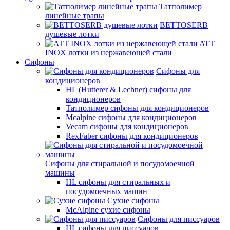
Татполимер
линейные трапы
BETTOSERB
душевые лотки
ATT
INOX лотки из нержавеющей стали
Сифоны
Сифоны для
кондиционеров
HL (Hutterer & Lechner) сифоны для
кондиционеров
Татполимер сифоны для кондиционеров
Mcalpine сифоны для кондиционеров
Vecam сифоны для кондиционеров
RexFaber сифоны для кондиционеров
Сифоны для стиральной и посудомоечной
машины
HL сифоны для стиральных и
посудомоечных машин
Сухие сифоны
McAlpine сухие сифоны
Сифоны для писсуаров
HL сифоны для писсуаров