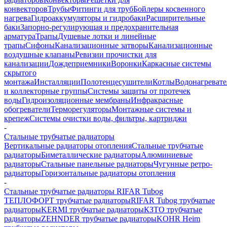
конвекторов
Трубы
Фитинги для труб
Бойлеры косвенного
нагрева
Гидроаккумуляторы и гидробаки
Расширительные
баки
Запорно-регулирующая и предохранительная
арматура
Трапы
Душевые лотки и линейные
трапы
Сифоны
Канализационные затворы
Канализационные
воздушные клапаны
Ревизии прочистки для
канализации
Дождеприемники
Воронки
Каркасные системы
скрытого
монтажа
Инсталляции
Полотенцесушители
Котлы
Водонагреват
и коллекторные группы
Системы защиты от протечек
воды
Гидроизоляционные мембраны
Инфракрасные
обогреватели
Терморегуляторы
Монтажные системы и
крепеж
Системы очистки воды, фильтры, картриджи
-
Стальные трубчатые радиаторы
Вертикальные радиаторы отопления
Стальные трубчатые
радиаторы
Биметаллические радиаторы
Алюминиевые
радиаторы
Стальные панельные радиаторы
Чугунные ретро-
радиаторы
Горизонтальные радиаторы отопления
-
Стальные трубчатые радиаторы RIFAR Tubog
ТЕПЛОФОРТ трубчатые радиаторы
RIFAR Tubog трубчатые
радиаторы
KERMI трубчатые радиаторы
КЗТО трубчатые
радиаторы
ZEHNDER трубчатые радиаторы
KOHR Heim