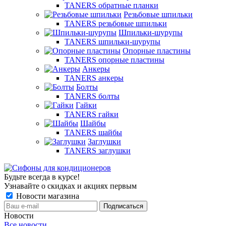
TANERS обратные планки
Резьбовые шпильки
TANERS резьбовые шпильки
Шпильки-шурупы
TANERS шпильки-шурупы
Опорные пластины
TANERS опорные пластины
Анкеры
TANERS анкеры
Болты
TANERS болты
Гайки
TANERS гайки
Шайбы
TANERS шайбы
Заглушки
TANERS заглушки
Будьте всегда в курсе!
Узнавайте о скидках и акциях первым
Новости магазина
Новости
Все новости