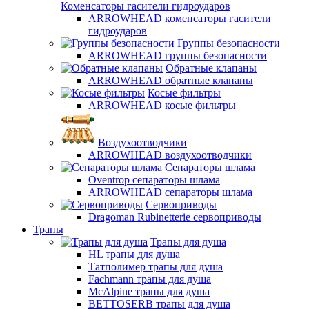
Коменсаторы гасители гидроударов
ARROWHEAD коменсаторы гасители
гидроударов
Группы безопасности
ARROWHEAD группы безопасности
Обратные клапаны
ARROWHEAD обратные клапаны
Косые фильтры
ARROWHEAD косые фильтры
Воздухоотводчики
ARROWHEAD воздухоотводчики
Сепараторы шлама
Oventrop cепараторы шлама
ARROWHEAD сепараторы шлама
Сервоприводы
Dragoman Rubinetterie сервоприводы
Трапы
Трапы для душа
HL трапы для душа
Татполимер трапы для душа
Fachmann трапы для душа
McAlpine трапы для душа
BETTOSERB трапы для душа