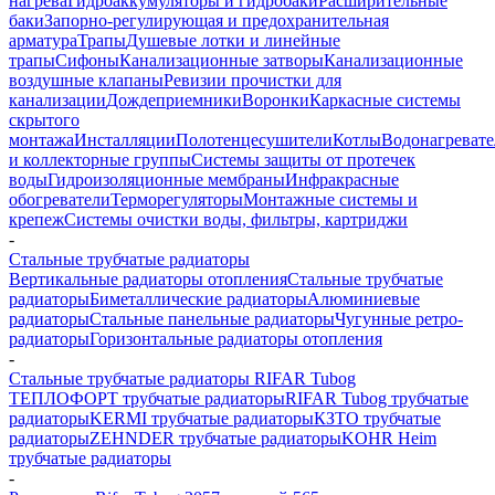
нагрева
Гидроаккумуляторы и гидробаки
Расширительные
баки
Запорно-регулирующая и предохранительная
арматура
Трапы
Душевые лотки и линейные
трапы
Сифоны
Канализационные затворы
Канализационные
воздушные клапаны
Ревизии прочистки для
канализации
Дождеприемники
Воронки
Каркасные системы
скрытого
монтажа
Инсталляции
Полотенцесушители
Котлы
Водонагреват
и коллекторные группы
Системы защиты от протечек
воды
Гидроизоляционные мембраны
Инфракрасные
обогреватели
Терморегуляторы
Монтажные системы и
крепеж
Системы очистки воды, фильтры, картриджи
-
Стальные трубчатые радиаторы
Вертикальные радиаторы отопления
Стальные трубчатые
радиаторы
Биметаллические радиаторы
Алюминиевые
радиаторы
Стальные панельные радиаторы
Чугунные ретро-
радиаторы
Горизонтальные радиаторы отопления
-
Стальные трубчатые радиаторы RIFAR Tubog
ТЕПЛОФОРТ трубчатые радиаторы
RIFAR Tubog трубчатые
радиаторы
KERMI трубчатые радиаторы
КЗТО трубчатые
радиаторы
ZEHNDER трубчатые радиаторы
KOHR Heim
трубчатые радиаторы
-