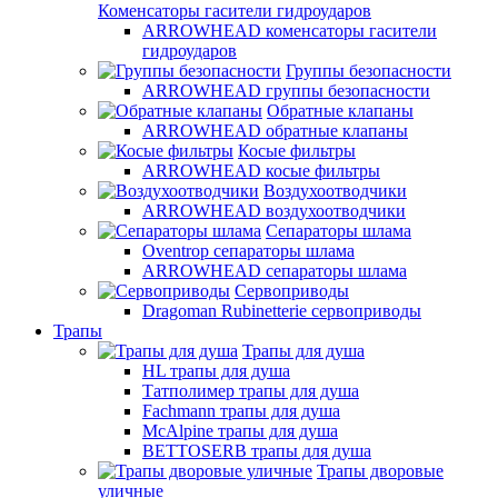
Коменсаторы гасители гидроударов
ARROWHEAD коменсаторы гасители
гидроударов
Группы безопасности
ARROWHEAD группы безопасности
Обратные клапаны
ARROWHEAD обратные клапаны
Косые фильтры
ARROWHEAD косые фильтры
Воздухоотводчики
ARROWHEAD воздухоотводчики
Сепараторы шлама
Oventrop cепараторы шлама
ARROWHEAD сепараторы шлама
Сервоприводы
Dragoman Rubinetterie сервоприводы
Трапы
Трапы для душа
HL трапы для душа
Татполимер трапы для душа
Fachmann трапы для душа
McAlpine трапы для душа
BETTOSERB трапы для душа
Трапы дворовые
уличные