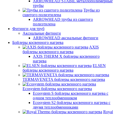
ARROWHEAD STABIL металлополимерные
трубы
Трубы из
сшитого полиэтилена
ARROWHEAD трубы из сшитого
полиэтилена
Фитинги для труб
Аксиальные фитинги
ARROWHEAD аксиальные фитинги
Бойлеры косвенного нагрева
AXIS
бойлеры косвенного нагрева
AXIS THERM X бойлеры косвенного
нагрева
ELSEN
бойлеры косвенного нагрева
TERMAVENETA бойлеры косвенного нагрева
Ecosystem бойлеры косвенного нагрева
Ecosystem S бойлеры косвенного нагрева с
одним теплообменником
Ecosystem S2 бойлеры косвенного нагрева с
двумя теплообменниками
Royal