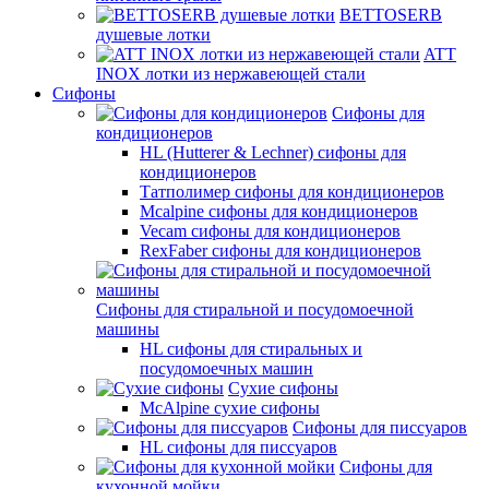
BETTOSERB
душевые лотки
ATT
INOX лотки из нержавеющей стали
Сифоны
Сифоны для
кондиционеров
HL (Hutterer & Lechner) сифоны для
кондиционеров
Татполимер сифоны для кондиционеров
Mcalpine сифоны для кондиционеров
Vecam сифоны для кондиционеров
RexFaber сифоны для кондиционеров
Сифоны для стиральной и посудомоечной
машины
HL сифоны для стиральных и
посудомоечных машин
Сухие сифоны
McAlpine сухие сифоны
Сифоны для писсуаров
HL сифоны для писсуаров
Сифоны для
кухонной мойки