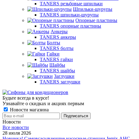
TANERS резьбовые шпильки
Шпильки-шурупы
TANERS шпильки-шурупы
Опорные пластины
TANERS опорные пластины
Анкеры
TANERS анкеры
Болты
TANERS болты
Гайки
TANERS гайки
Шайбы
TANERS шайбы
Заглушки
TANERS заглушки
Будьте всегда в курсе!
Узнавайте о скидках и акциях первым
Новости магазина
Новости
Все новости
28 июля 2026
Новинка! Самовсасывающие насосные станции Jemix АНС-