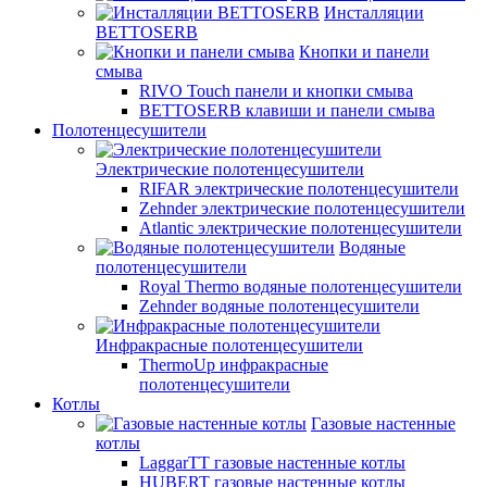
Инсталляции
BETTOSERB
Кнопки и панели
смыва
RIVO Touch панели и кнопки смыва
BETTOSERB клавиши и панели смыва
Полотенцесушители
Электрические полотенцесушители
RIFAR электрические полотенцесушители
Zehnder электрические полотенцесушители
Atlantic электрические полотенцесушители
Водяные
полотенцесушители
Royal Thermo водяные полотенцесушители
Zehnder водяные полотенцесушители
Инфракрасные полотенцесушители
ThermoUp инфракрасные
полотенцесушители
Котлы
Газовые настенные
котлы
LaggarTT газовые настенные котлы
HUBERT газовые настенные котлы