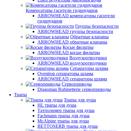
Коменсаторы гасители гидроударов
ARROWHEAD коменсаторы гасители
гидроударов
Группы безопасности
ARROWHEAD группы безопасности
Обратные клапаны
ARROWHEAD обратные клапаны
Косые фильтры
ARROWHEAD косые фильтры
Воздухоотводчики
ARROWHEAD воздухоотводчики
Сепараторы шлама
Oventrop cепараторы шлама
ARROWHEAD сепараторы шлама
Сервоприводы
Dragoman Rubinetterie сервоприводы
Трапы
Трапы для душа
HL трапы для душа
Татполимер трапы для душа
Fachmann трапы для душа
McAlpine трапы для душа
BETTOSERB трапы для душа