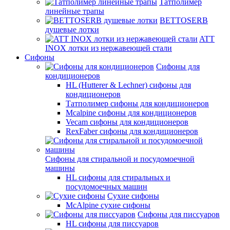
Татполимер
линейные трапы
BETTOSERB
душевые лотки
ATT
INOX лотки из нержавеющей стали
Сифоны
Сифоны для
кондиционеров
HL (Hutterer & Lechner) сифоны для
кондиционеров
Татполимер сифоны для кондиционеров
Mcalpine сифоны для кондиционеров
Vecam сифоны для кондиционеров
RexFaber сифоны для кондиционеров
Сифоны для стиральной и посудомоечной
машины
HL сифоны для стиральных и
посудомоечных машин
Сухие сифоны
McAlpine сухие сифоны
Сифоны для писсуаров
HL сифоны для писсуаров