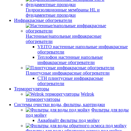
Гидроизоляционные мембраны HL и
фундаментные проходки
Инфракрасные обогреватели
Настенные/напольные инфракрасные
обогреватели
VEITO настенные напольные инфракрасные
обогреватели
Теплофон настенные напольные
инфракрасные обогреватели
Плинтусные инфракрасные обогреватели
СТН плинтусные инфракрасные
обогреватели
Терморегуляторы
Welrok
терморегуляторы
Системы очистки воды, фильтры, картриджи
Фильтры для воды
под мойку
Аквабрайт фильтры под мойку
Фильтры для воды обратного осмоса под мойку