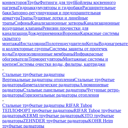
конвекторов
Трубы
Фитинги для труб
Бойлеры косвенного
нагрева
Гидроаккумуляторы и гидробаки
Расширительные
баки
Запорно-регулирующая и предохранительная
арматура
Трапы
Душевые лотки и линейные
трапы
Сифоны
Канализационные затворы
Канализационные
воздушные клапаны
Ревизии прочистки для
канализации
Дождеприемники
Воронки
Каркасные системы
скрытого
монтажа
Инсталляции
Полотенцесушители
Котлы
Водонагреват
и коллекторные группы
Системы защиты от протечек
воды
Гидроизоляционные мембраны
Инфракрасные
обогреватели
Терморегуляторы
Монтажные системы и
крепеж
Системы очистки воды, фильтры, картриджи
-
Стальные трубчатые радиаторы
Вертикальные радиаторы отопления
Стальные трубчатые
радиаторы
Биметаллические радиаторы
Алюминиевые
радиаторы
Стальные панельные радиаторы
Чугунные ретро-
радиаторы
Горизонтальные радиаторы отопления
-
Стальные трубчатые радиаторы RIFAR Tubog
ТЕПЛОФОРТ трубчатые радиаторы
RIFAR Tubog трубчатые
радиаторы
KERMI трубчатые радиаторы
КЗТО трубчатые
радиаторы
ZEHNDER трубчатые радиаторы
KOHR Heim
трубчатые радиаторы