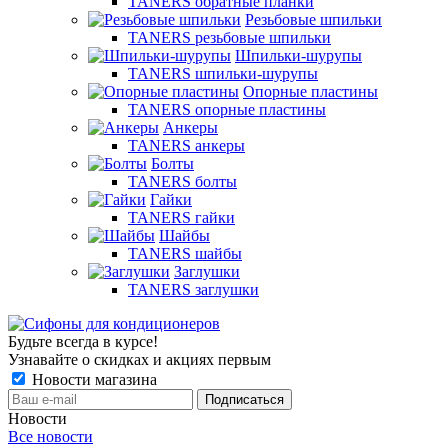
TANERS обратные планки
Резьбовые шпильки
TANERS резьбовые шпильки
Шпильки-шурупы
TANERS шпильки-шурупы
Опорные пластины
TANERS опорные пластины
Анкеры
TANERS анкеры
Болты
TANERS болты
Гайки
TANERS гайки
Шайбы
TANERS шайбы
Заглушки
TANERS заглушки
Будьте всегда в курсе!
Узнавайте о скидках и акциях первым
Новости магазина
Новости
Все новости