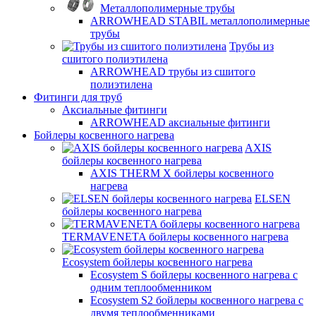
Металлополимерные трубы
ARROWHEAD STABIL металлополимерные
трубы
Трубы из
сшитого полиэтилена
ARROWHEAD трубы из сшитого
полиэтилена
Фитинги для труб
Аксиальные фитинги
ARROWHEAD аксиальные фитинги
Бойлеры косвенного нагрева
AXIS
бойлеры косвенного нагрева
AXIS THERM X бойлеры косвенного
нагрева
ELSEN
бойлеры косвенного нагрева
TERMAVENETA бойлеры косвенного нагрева
Ecosystem бойлеры косвенного нагрева
Ecosystem S бойлеры косвенного нагрева с
одним теплообменником
Ecosystem S2 бойлеры косвенного нагрева с
двумя теплообменниками