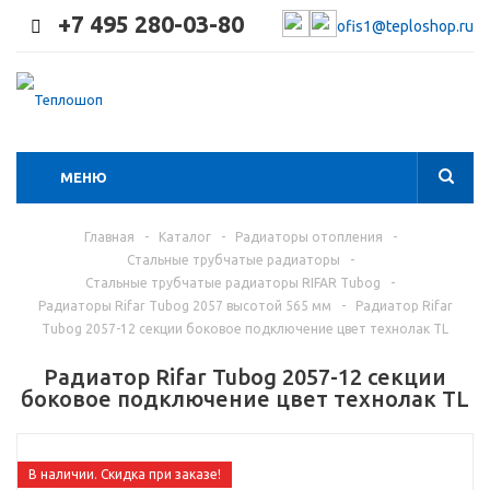
+7 495 280-03-80
ofis1@teploshop.ru
МЕНЮ
Главная
-
Каталог
-
Радиаторы отопления
-
Стальные трубчатые радиаторы
-
Стальные трубчатые радиаторы RIFAR Tubog
-
Радиаторы Rifar Tubog 2057 высотой 565 мм
-
Радиатор Rifar
Tubog 2057-12 секции боковое подключение цвет технолак TL
Радиатор Rifar Tubog 2057-12 секции
боковое подключение цвет технолак TL
В наличии. Скидка при заказе!