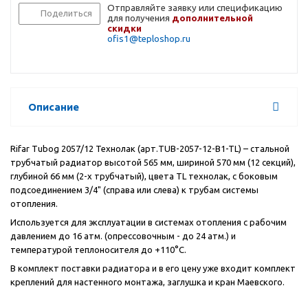
Отправляйте заявку или спецификацию
Поделиться
для получения
дополнительной
скидки
ofis1@teploshop.ru
Описание
Rifar Tubog 2057/12 Технолак (арт.TUB-2057-12-B1-TL)
– стальной
трубчатый радиатор высотой 565 мм, шириной 570 мм (12 секций),
глубиной 66 мм (2-х трубчатый), цвета
TL
технолак, с боковым
подсоединением 3/4" (справа или слева) к трубам системы
отопления.
Используется для эксплуатации в системах отопления с рабочим
давлением до 16 атм. (опрессовочным - до 24 атм.) и
температурой теплоносителя до +110°С.
В комплект поставки радиатора и в его цену уже входит комплект
креплений для настенного монтажа, заглушка и кран Маевского.