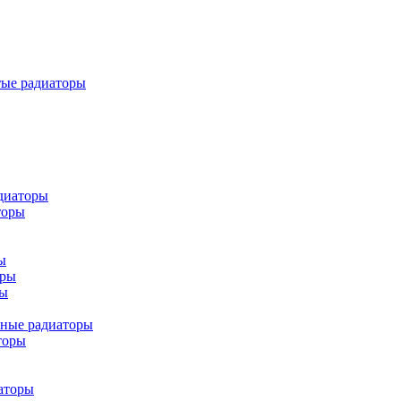
тые радиаторы
диаторы
торы
ы
оры
ры
ьные радиаторы
торы
аторы