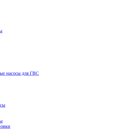
ы
ые насосы для ГВС
осы
сы
новки