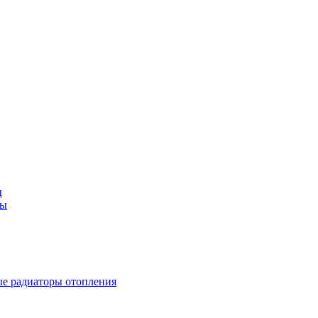
ы
ды
е радиаторы отопления