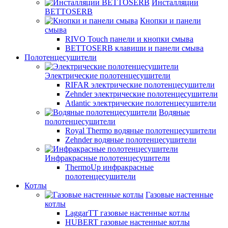
Инсталляции
BETTOSERB
Кнопки и панели
смыва
RIVO Touch панели и кнопки смыва
BETTOSERB клавиши и панели смыва
Полотенцесушители
Электрические полотенцесушители
RIFAR электрические полотенцесушители
Zehnder электрические полотенцесушители
Atlantic электрические полотенцесушители
Водяные
полотенцесушители
Royal Thermo водяные полотенцесушители
Zehnder водяные полотенцесушители
Инфракрасные полотенцесушители
ThermoUp инфракрасные
полотенцесушители
Котлы
Газовые настенные
котлы
LaggarTT газовые настенные котлы
HUBERT газовые настенные котлы