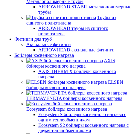
Металлополимерные трубы
ARROWHEAD STABIL металлополимерные
трубы
Трубы из
сшитого полиэтилена
ARROWHEAD трубы из сшитого
полиэтилена
Фитинги для труб
Аксиальные фитинги
ARROWHEAD аксиальные фитинги
Бойлеры косвенного нагрева
AXIS
бойлеры косвенного нагрева
AXIS THERM X бойлеры косвенного
нагрева
ELSEN
бойлеры косвенного нагрева
TERMAVENETA бойлеры косвенного нагрева
Ecosystem бойлеры косвенного нагрева
Ecosystem S бойлеры косвенного нагрева с
одним теплообменником
Ecosystem S2 бойлеры косвенного нагрева с
двумя теплообменниками