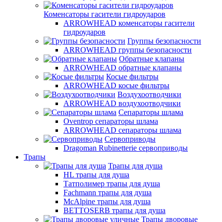
Коменсаторы гасители гидроударов
ARROWHEAD коменсаторы гасители
гидроударов
Группы безопасности
ARROWHEAD группы безопасности
Обратные клапаны
ARROWHEAD обратные клапаны
Косые фильтры
ARROWHEAD косые фильтры
Воздухоотводчики
ARROWHEAD воздухоотводчики
Сепараторы шлама
Oventrop cепараторы шлама
ARROWHEAD сепараторы шлама
Сервоприводы
Dragoman Rubinetterie сервоприводы
Трапы
Трапы для душа
HL трапы для душа
Татполимер трапы для душа
Fachmann трапы для душа
McAlpine трапы для душа
BETTOSERB трапы для душа
Трапы дворовые