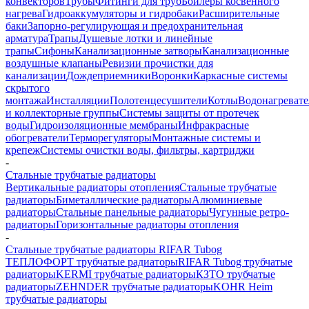
конвекторов
Трубы
Фитинги для труб
Бойлеры косвенного
нагрева
Гидроаккумуляторы и гидробаки
Расширительные
баки
Запорно-регулирующая и предохранительная
арматура
Трапы
Душевые лотки и линейные
трапы
Сифоны
Канализационные затворы
Канализационные
воздушные клапаны
Ревизии прочистки для
канализации
Дождеприемники
Воронки
Каркасные системы
скрытого
монтажа
Инсталляции
Полотенцесушители
Котлы
Водонагреват
и коллекторные группы
Системы защиты от протечек
воды
Гидроизоляционные мембраны
Инфракрасные
обогреватели
Терморегуляторы
Монтажные системы и
крепеж
Системы очистки воды, фильтры, картриджи
-
Стальные трубчатые радиаторы
Вертикальные радиаторы отопления
Стальные трубчатые
радиаторы
Биметаллические радиаторы
Алюминиевые
радиаторы
Стальные панельные радиаторы
Чугунные ретро-
радиаторы
Горизонтальные радиаторы отопления
-
Стальные трубчатые радиаторы RIFAR Tubog
ТЕПЛОФОРТ трубчатые радиаторы
RIFAR Tubog трубчатые
радиаторы
KERMI трубчатые радиаторы
КЗТО трубчатые
радиаторы
ZEHNDER трубчатые радиаторы
KOHR Heim
трубчатые радиаторы