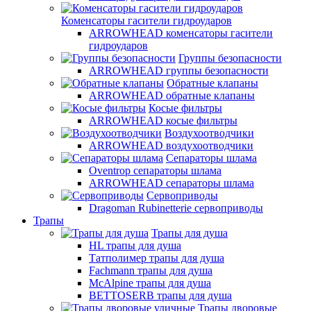
Коменсаторы гасители гидроударов
ARROWHEAD коменсаторы гасители
гидроударов
Группы безопасности
ARROWHEAD группы безопасности
Обратные клапаны
ARROWHEAD обратные клапаны
Косые фильтры
ARROWHEAD косые фильтры
Воздухоотводчики
ARROWHEAD воздухоотводчики
Сепараторы шлама
Oventrop cепараторы шлама
ARROWHEAD сепараторы шлама
Сервоприводы
Dragoman Rubinetterie сервоприводы
Трапы
Трапы для душа
HL трапы для душа
Татполимер трапы для душа
Fachmann трапы для душа
McAlpine трапы для душа
BETTOSERB трапы для душа
Трапы дворовые