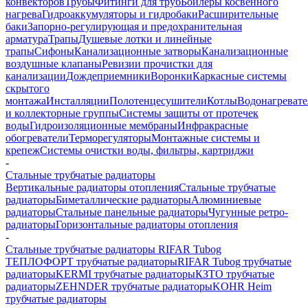
конвекторов
Трубы
Фитинги для труб
Бойлеры косвенного
нагрева
Гидроаккумуляторы и гидробаки
Расширительные
баки
Запорно-регулирующая и предохранительная
арматура
Трапы
Душевые лотки и линейные
трапы
Сифоны
Канализационные затворы
Канализационные
воздушные клапаны
Ревизии прочистки для
канализации
Дождеприемники
Воронки
Каркасные системы
скрытого
монтажа
Инсталляции
Полотенцесушители
Котлы
Водонагреват
и коллекторные группы
Системы защиты от протечек
воды
Гидроизоляционные мембраны
Инфракрасные
обогреватели
Терморегуляторы
Монтажные системы и
крепеж
Системы очистки воды, фильтры, картриджи
-
Стальные трубчатые радиаторы
Вертикальные радиаторы отопления
Стальные трубчатые
радиаторы
Биметаллические радиаторы
Алюминиевые
радиаторы
Стальные панельные радиаторы
Чугунные ретро-
радиаторы
Горизонтальные радиаторы отопления
-
Стальные трубчатые радиаторы RIFAR Tubog
ТЕПЛОФОРТ трубчатые радиаторы
RIFAR Tubog трубчатые
радиаторы
KERMI трубчатые радиаторы
КЗТО трубчатые
радиаторы
ZEHNDER трубчатые радиаторы
KOHR Heim
трубчатые радиаторы