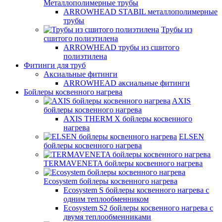
Металлополимерные трубы
ARROWHEAD STABIL металлополимерные
трубы
Трубы из
сшитого полиэтилена
ARROWHEAD трубы из сшитого
полиэтилена
Фитинги для труб
Аксиальные фитинги
ARROWHEAD аксиальные фитинги
Бойлеры косвенного нагрева
AXIS
бойлеры косвенного нагрева
AXIS THERM X бойлеры косвенного
нагрева
ELSEN
бойлеры косвенного нагрева
TERMAVENETA бойлеры косвенного нагрева
Ecosystem бойлеры косвенного нагрева
Ecosystem S бойлеры косвенного нагрева с
одним теплообменником
Ecosystem S2 бойлеры косвенного нагрева с
двумя теплообменниками