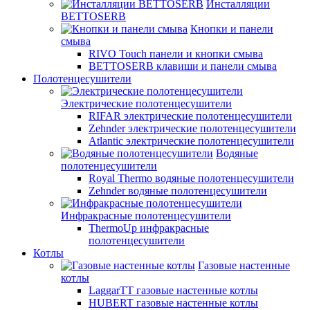
Инсталляции
BETTOSERB
Кнопки и панели
смыва
RIVO Touch панели и кнопки смыва
BETTOSERB клавиши и панели смыва
Полотенцесушители
Электрические полотенцесушители
RIFAR электрические полотенцесушители
Zehnder электрические полотенцесушители
Atlantic электрические полотенцесушители
Водяные
полотенцесушители
Royal Thermo водяные полотенцесушители
Zehnder водяные полотенцесушители
Инфракрасные полотенцесушители
ThermoUp инфракрасные
полотенцесушители
Котлы
Газовые настенные
котлы
LaggarTT газовые настенные котлы
HUBERT газовые настенные котлы