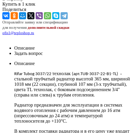
Купить в 1 клик
Поделиться
Отправляйте заявку или спецификацию
для получения
дополнительной скидки
ofis1@teploshop.ru
Описание
Задать вопрос
Описание
технолак
-
Rifar
Tubog
3037/22
(арт.
TUB
-3037-22-
B
1-TL
)
стальной трубчатый радиатор высотой 365 мм, шириной
1018 мм (22 секции), глубиной 107 мм (3-х трубчатый),
цвета
TL
технолак, с боковым подсоединением 3/4"
(справа или слева) к трубам отопления.
Радиатор предназначен для эксплуатации в системах
водяного отопления с рабочим давлением до 16 атм
(опрессовочным до 24 атм) и температурой
теплоносителя до +110°С.
В комплект поставки радиатора и в его цену уже входит