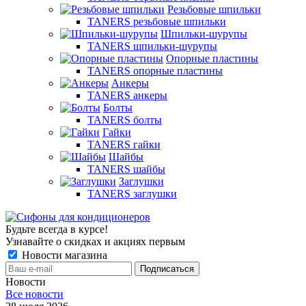
Резьбовые шпильки
TANERS резьбовые шпильки
Шпильки-шурупы
TANERS шпильки-шурупы
Опорные пластины
TANERS опорные пластины
Анкеры
TANERS анкеры
Болты
TANERS болты
Гайки
TANERS гайки
Шайбы
TANERS шайбы
Заглушки
TANERS заглушки
Будьте всегда в курсе!
Узнавайте о скидках и акциях первым
Новости магазина
Новости
Все новости