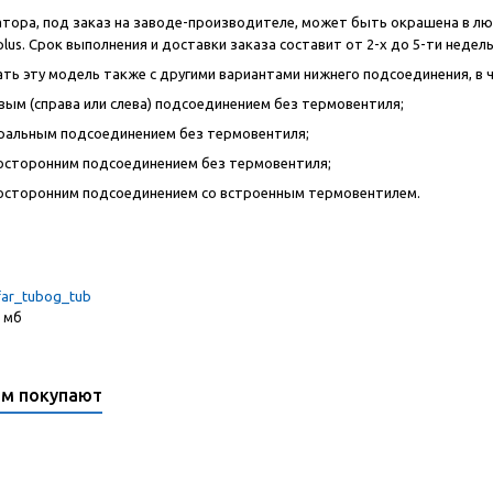
тора, под заказ на заводе-производителе, может быть окрашена в любой
plus. Срок выполнения и доставки заказа составит от 2-х до 5-ти недель
ть эту модель также с другими вариантами нижнего подсоединения, в 
вым (справа или слева) подсоединением без термовентиля;
ральным подсоединением без термовентиля;
осторонним подсоединением без термовентиля;
осторонним подсоединением со встроенным термовентилем.
far_tubog_tub
6 мб
ом покупают