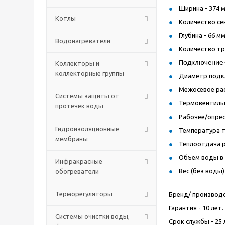
Ширина - 374 м
Котлы
Количество сек
Глубина - 66 мм
Водонагреватели
Количество тру
Подключение -
Коллекторы и
коллекторные группы
Диаметр подкл
Межосевое рас
Системы защиты от
Термовентильн
протечек воды
Рабочее/опресс
Гидроизоляционные
Температура т
мембраны
Теплоотдача р
Объем воды в р
Инфракрасные
Вес (без воды) 
обогреватели
Терморегуляторы
Бренд/ производст
Гарантия - 10 лет.
Системы очистки воды,
Срок службы - 25 