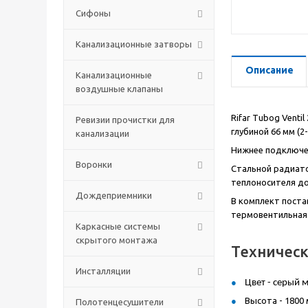
Сифоны
Канализационные затворы
Описание
Канализационные
воздушные клапаны
Rifar Tubog Venti
Ревизии прочистки для
глубиной 66 мм (2
канализации
Нижнее подключен
Воронки
Стальной радиато
теплоносителя до
Дождеприемники
В комплект поста
термовентильная 
Каркасные системы
скрытого монтажа
Техничес
Инсталляции
Цвет - серый 
Высота - 1800 
Полотенцесушители