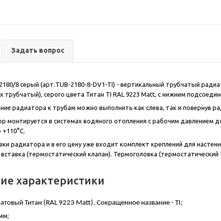
Задать вопрос
l 2180/8 серый (арт.TUB-2180-8-DV1-TI) - вертикальный трубчатый радиа
-х трубчатый), серого цвета Титан TI RAL 9223 Matt, с нижним подсоеди
ие радиатора к трубам можно выполнить как слева, так и повернув рад
р монтируется в системах водяного отопления с рабочим давлением до
 +110°С.
вки радиатора и в его цену уже входит комплект креплений для настенн
вставка (термостатический клапан). Термоголовка (термостатический
кие характеристики
матовый Титан (
RAL
9223
Matt
). Сокращенное название -
TI
;
мм;