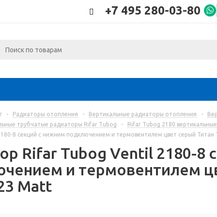
+7 495 280-03-80
г
-
Радиаторы отопления
-
Вертикальные радиаторы отопления
-
Ве
льные трубчатые радиаторы Rifar Tubog
-
Rifar Tubog 2180 вертикальны
l 2180-8 секций с нижним подключением и термовентилем цвет серый Титан 
ор Rifar Tubog Ventil 2180-8
чением и термовентилем цв
23 Matt