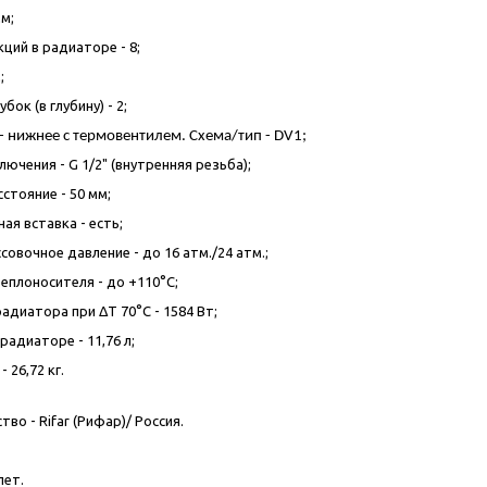
м;
ций в радиаторе - 8;
;
бок (в глубину) - 2;
 нижнее с термовентилем. Схема/тип -
DV
1;
ючения - G 1/2" (внутренняя резьба);
стояние - 50 мм;
ая вставка - есть;
овочное давление - до 16 атм./24 атм.;
еплоносителя - до +110°C;
адиатора при ΔT 70°C - 1584 Вт;
адиаторе - 11,76 л;
- 26,72 кг.
во - Rifar (Рифар)/ Россия.
лет.