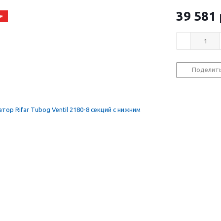
39 581
е
Поделит