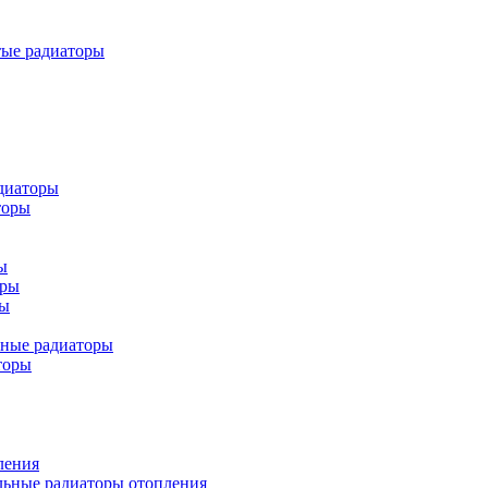
тые радиаторы
диаторы
торы
ы
оры
ры
ьные радиаторы
торы
ления
льные радиаторы отопления