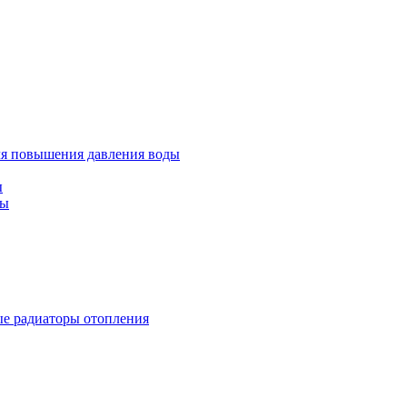
ля повышения давления воды
ы
ды
е радиаторы отопления