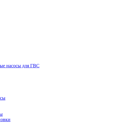
ые насосы для ГВС
осы
сы
новки