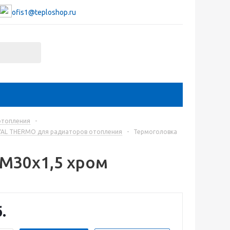
ofis1@teploshop.ru
отопления
-
YAL THERMO для радиаторов отопления
-
Термоголовка
 М30х1,5 хром
.