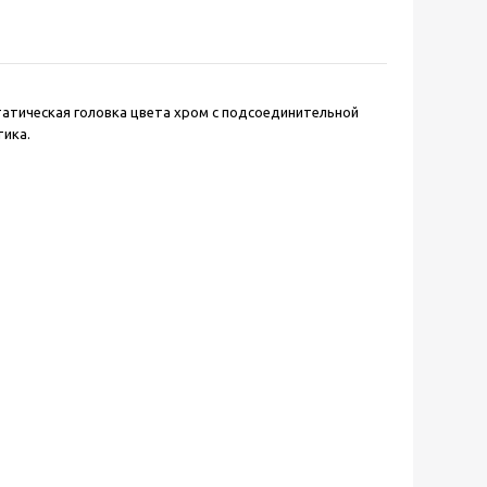
татическая головка цвета хром с подсоединительной
тика.