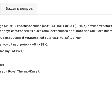
Задать вопрос
ign М30х1,5 хромированная (арт.RATHDN13015CH) - жидкостная термос
 Корпус изготовлен из высококачественного прочного зеркального плас
еет встроенный жидкостной температурный датчик.
турной настройки - +8 - +28⁰С.
лапану - M30x1,5.
лет.
во - Royal Thermo/Китай.