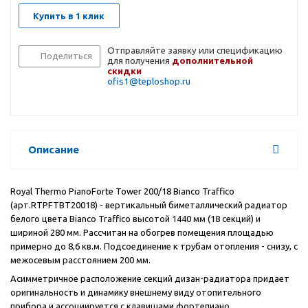
Купить в 1 клик
Отправляйте заявку или спецификацию
Поделиться
для получения
дополнительной
скидки
ofis1@teploshop.ru
Описание
Royal Thermo PianoForte Tower 200/18 Bianco Traffico
(арт.
RTPFTBT20018) - в
ертикальный биметаллический радиатор
белого цвета Bianco Traffico высотой 1440 мм (18 секций) и
шириной 280 мм. Рассчитан на обогрев помещения площадью
примерно до 8,6 кв.м. Подсоединение к трубам отопления - снизу, с
межосевым расстоянием 200 мм.
Асимметричное расположение секций дизан-радиатора придает
оригинальность и динамику внешнему виду отопительного
прибора и ассоциируется с клавишами фортепиано.