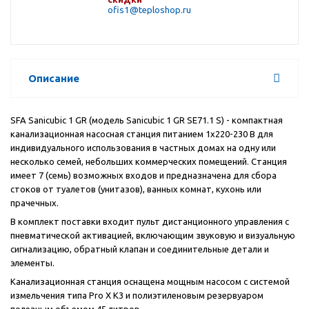
ofis1@teploshop.ru
Описание
SFA
Sanicubic
1
GR
(модель
Sanicubic
1
GR
SE
71.1
S
) - компактная
канализационная насосная станция питанием 1
x
220-230 В для
индивидуального использования в частных домах на одну или
несколько семей, небольших коммерческих помещений. Станция
имеет 7 (семь) возможных входов и предназначена для сбора
стоков от туалетов (унитазов), ванных комнат, кухонь или
прачечных.
В комплект поставки входит пульт дистанционного управления с
пневматической активацией, включающим звуковую и визуальную
сигнализацию, обратный клапан и соединительные детали и
элементы.
Канализационная станция оснащена мощным насосом с системой
измельчения типа Pro X K3 и полиэтиленовым резервуаром