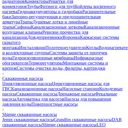
радиаторов
Конвекторы
Решетки для
конвекторов
Трубы
Фитинги для труб
Бойлеры косвенного
нагрева
Гидроаккумуляторы и гидробаки
Расширительные
баки
Запорно-регулирующая и предохранительная
арматура
Трапы
Душевые лотки и линейные
трапы
Сифоны
Канализационные затворы
Канализационные
воздушные клапаны
Ревизии прочистки для
канализации
Дождеприемники
Воронки
Каркасные системы
скрытого
монтажа
Инсталляции
Полотенцесушители
Котлы
Водонагреват
и коллекторные группы
Системы защиты от протечек
воды
Гидроизоляционные мембраны
Инфракрасные
обогреватели
Терморегуляторы
Монтажные системы и
крепеж
Системы очистки воды, фильтры, картриджи
-
Скважинные насосы
Циркуляционные насосы
Циркуляционные насосы для
ГВС
Канализационные насосы
Насосные станции
Колодезные
насосы
Скважинные насосы
Дренажные насосы
Фекальные
насосы
Автоматика для насосов
Насосы для повышения
давления воды
Поверхностные насосы
-
Shimge скважинные насосы
Jemix cкважинные насосы
Grundfos скважинные насосы
DAB
скважинные насосы
Shimge скважинные насосы
LEO