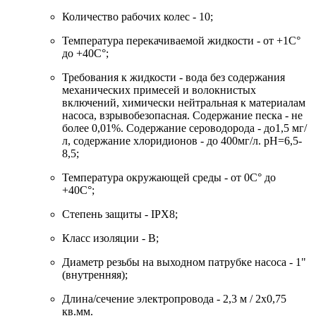
Количество рабочих колес - 10;
Температура перекачиваемой жидкости - от +1С°
до +40С°;
Требования к жидкости - вода без содержания
механических примесей и волокнистых
включений, химически нейтральная к материалам
насоса, взрывобезопасная. Содержание песка - не
более 0,01%. Содержание сероводорода - до1,5 мг/
л, содержание хлоридионов - до 400мг/л. pH=6,5-
8,5;
Температура окружающей среды - от 0С° до
+40С°;
Степень защиты - IPX8;
Класс изоляции - B;
Диаметр резьбы на выходном патрубке насоса - 1"
(внутренняя);
Длина/сечение электропровода - 2,3 м / 2x0,75
кв.мм.