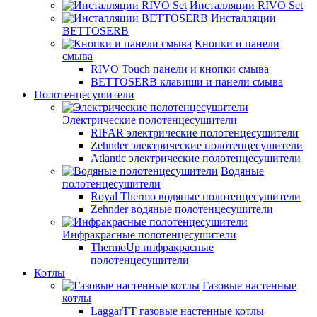
Инсталляции RIVO Set
Инсталляции
BETTOSERB
Кнопки и панели
смыва
RIVO Touch панели и кнопки смыва
BETTOSERB клавиши и панели смыва
Полотенцесушители
Электрические полотенцесушители
RIFAR электрические полотенцесушители
Zehnder электрические полотенцесушители
Atlantic электрические полотенцесушители
Водяные
полотенцесушители
Royal Thermo водяные полотенцесушители
Zehnder водяные полотенцесушители
Инфракрасные полотенцесушители
ThermoUp инфракрасные
полотенцесушители
Котлы
Газовые настенные
котлы
LaggarTT газовые настенные котлы