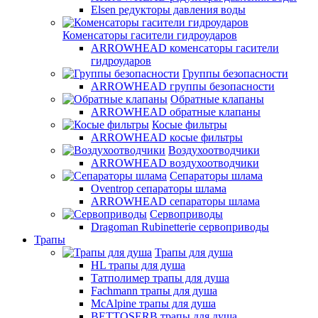
Elsen редукторы давления воды
Коменсаторы гасители гидроударов
ARROWHEAD коменсаторы гасители
гидроударов
Группы безопасности
ARROWHEAD группы безопасности
Обратные клапаны
ARROWHEAD обратные клапаны
Косые фильтры
ARROWHEAD косые фильтры
Воздухоотводчики
ARROWHEAD воздухоотводчики
Сепараторы шлама
Oventrop cепараторы шлама
ARROWHEAD сепараторы шлама
Сервоприводы
Dragoman Rubinetterie сервоприводы
Трапы
Трапы для душа
HL трапы для душа
Татполимер трапы для душа
Fachmann трапы для душа
McAlpine трапы для душа
BETTOSERB трапы для душа