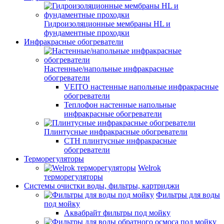
Гидроизоляционные мембраны HL и
фундаментные проходки
Инфракрасные обогреватели
Настенные/напольные инфракрасные
обогреватели
VEITO настенные напольные инфракрасные
обогреватели
Теплофон настенные напольные
инфракрасные обогреватели
Плинтусные инфракрасные обогреватели
СТН плинтусные инфракрасные
обогреватели
Терморегуляторы
Welrok
терморегуляторы
Системы очистки воды, фильтры, картриджи
Фильтры для воды
под мойку
Аквабрайт фильтры под мойку