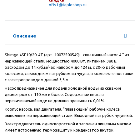
скидки
ofis1@teploshop.ru
Описание
Shimge 4SE10/20-4T (арт. 10072500549) - скважинный насос 4 “ из
нержавеющей стали, мощностью 4000 Вт, питанием 380 В,
расходом до 14 куб.м/час, напором до 124 м, с 20-ю рабочими
колесами, с выходным патрубком из чугуна, в комплекте поставки
с электропроводом длиной 3,3 м.
Насос предназначен для подачи холодной воды из скважин
диаметром от 110 мм и более. Содержание песка в
перекачиваемой воде не должно превышать 0,01%.
Корпус насоса, вал двигателя, "плавающие" рабочие колеса
выполнены из нержавеющей стали. Выходной патрубок чугунный.
Электродвигатель односкоростной и заполнен пищевым маслом.
Имеет встроенную термозащиту и конденсатор внутри.