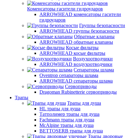
Коменсаторы гасители гидроударов
ARROWHEAD коменсаторы гасители
гидроударов
Группы безопасности
ARROWHEAD группы безопасности
Обратные клапаны
ARROWHEAD обратные клапаны
Косые фильтры
ARROWHEAD косые фильтры
Воздухоотводчики
ARROWHEAD воздухоотводчики
Сепараторы шлама
Oventrop cепараторы шлама
ARROWHEAD сепараторы шлама
Сервоприводы
Dragoman Rubinetterie сервоприводы
Трапы
Трапы для душа
HL трапы для душа
Татполимер трапы для душа
Fachmann трапы для душа
McAlpine трапы для душа
BETTOSERB трапы для душа
Трапы дворовые