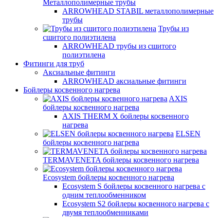
Металлополимерные трубы
ARROWHEAD STABIL металлополимерные
трубы
Трубы из
сшитого полиэтилена
ARROWHEAD трубы из сшитого
полиэтилена
Фитинги для труб
Аксиальные фитинги
ARROWHEAD аксиальные фитинги
Бойлеры косвенного нагрева
AXIS
бойлеры косвенного нагрева
AXIS THERM X бойлеры косвенного
нагрева
ELSEN
бойлеры косвенного нагрева
TERMAVENETA бойлеры косвенного нагрева
Ecosystem бойлеры косвенного нагрева
Ecosystem S бойлеры косвенного нагрева с
одним теплообменником
Ecosystem S2 бойлеры косвенного нагрева с
двумя теплообменниками