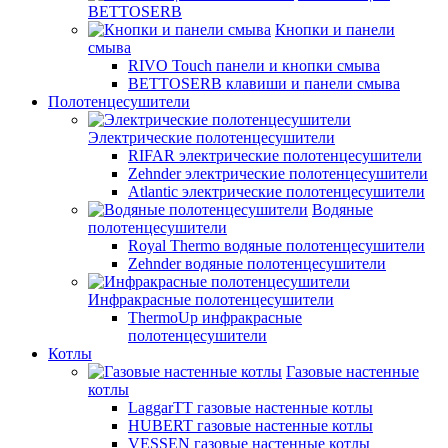
BETTOSERB
Кнопки и панели
смыва
RIVO Touch панели и кнопки смыва
BETTOSERB клавиши и панели смыва
Полотенцесушители
Электрические полотенцесушители
RIFAR электрические полотенцесушители
Zehnder электрические полотенцесушители
Atlantic электрические полотенцесушители
Водяные
полотенцесушители
Royal Thermo водяные полотенцесушители
Zehnder водяные полотенцесушители
Инфракрасные полотенцесушители
ThermoUp инфракрасные
полотенцесушители
Котлы
Газовые настенные
котлы
LaggarTT газовые настенные котлы
HUBERT газовые настенные котлы
VESSEN газовые настенные котлы