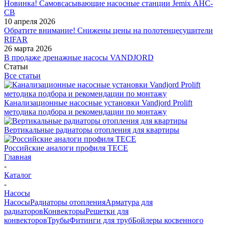
Новинка! Самовсасывающие насосные станции Jemix АНС-
СВ
10 апреля 2026
Обратите внимание! Снижены цены на полотенцесушители
RIFAR
26 марта 2026
В продаже дренажные насосы VANDJORD
Статьи
Все статьи
Канализационные насосные установки Vandjord Prolift
методика подбора и рекомендации по монтажу
Вертикальные радиаторы отопления для квартиры
Российские аналоги профиля TECE
Главная
-
Каталог
-
Насосы
Насосы
Радиаторы отопления
Арматура для
радиаторов
Конвекторы
Решетки для
конвекторов
Трубы
Фитинги для труб
Бойлеры косвенного