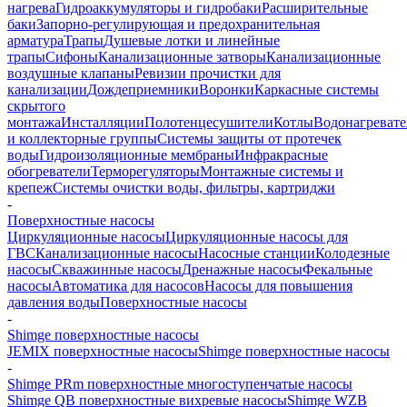
нагрева
Гидроаккумуляторы и гидробаки
Расширительные
баки
Запорно-регулирующая и предохранительная
арматура
Трапы
Душевые лотки и линейные
трапы
Сифоны
Канализационные затворы
Канализационные
воздушные клапаны
Ревизии прочистки для
канализации
Дождеприемники
Воронки
Каркасные системы
скрытого
монтажа
Инсталляции
Полотенцесушители
Котлы
Водонагреват
и коллекторные группы
Системы защиты от протечек
воды
Гидроизоляционные мембраны
Инфракрасные
обогреватели
Терморегуляторы
Монтажные системы и
крепеж
Системы очистки воды, фильтры, картриджи
-
Поверхностные насосы
Циркуляционные насосы
Циркуляционные насосы для
ГВС
Канализационные насосы
Насосные станции
Колодезные
насосы
Скважинные насосы
Дренажные насосы
Фекальные
насосы
Автоматика для насосов
Насосы для повышения
давления воды
Поверхностные насосы
-
Shimge поверхностные насосы
JEMIX поверхностные насосы
Shimge поверхностные насосы
-
Shimge PRm поверхностные многоступенчатые насосы
Shimge QB поверхностные вихревые насосы
Shimge WZB