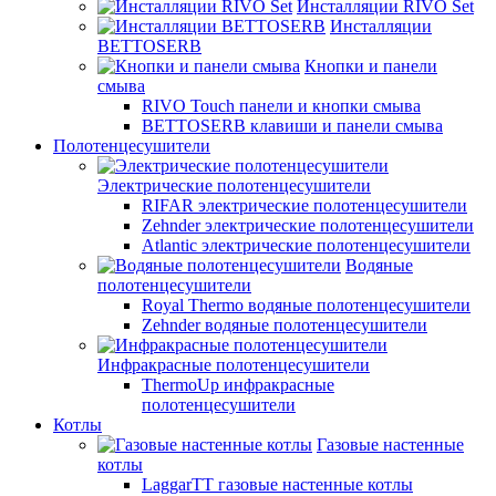
Инсталляции RIVO Set
Инсталляции
BETTOSERB
Кнопки и панели
смыва
RIVO Touch панели и кнопки смыва
BETTOSERB клавиши и панели смыва
Полотенцесушители
Электрические полотенцесушители
RIFAR электрические полотенцесушители
Zehnder электрические полотенцесушители
Atlantic электрические полотенцесушители
Водяные
полотенцесушители
Royal Thermo водяные полотенцесушители
Zehnder водяные полотенцесушители
Инфракрасные полотенцесушители
ThermoUp инфракрасные
полотенцесушители
Котлы
Газовые настенные
котлы
LaggarTT газовые настенные котлы