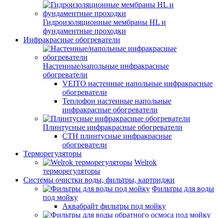
Гидроизоляционные мембраны HL и
фундаментные проходки
Инфракрасные обогреватели
Настенные/напольные инфракрасные
обогреватели
VEITO настенные напольные инфракрасные
обогреватели
Теплофон настенные напольные
инфракрасные обогреватели
Плинтусные инфракрасные обогреватели
СТН плинтусные инфракрасные
обогреватели
Терморегуляторы
Welrok
терморегуляторы
Системы очистки воды, фильтры, картриджи
Фильтры для воды
под мойку
Аквабрайт фильтры под мойку