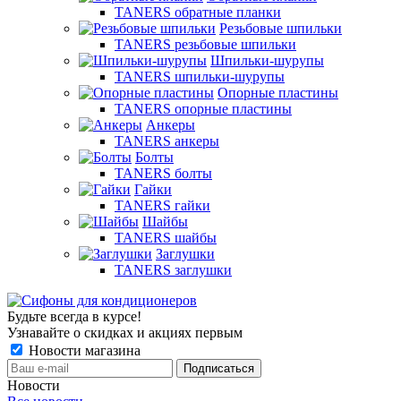
TANERS обратные планки
Резьбовые шпильки
TANERS резьбовые шпильки
Шпильки-шурупы
TANERS шпильки-шурупы
Опорные пластины
TANERS опорные пластины
Анкеры
TANERS анкеры
Болты
TANERS болты
Гайки
TANERS гайки
Шайбы
TANERS шайбы
Заглушки
TANERS заглушки
Будьте всегда в курсе!
Узнавайте о скидках и акциях первым
Новости магазина
Новости