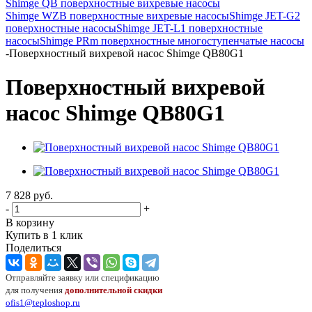
Shimge QB поверхностные вихревые насосы
Shimge WZB поверхностные вихревые насосы
Shimge JET-G2
поверхностные насосы
Shimge JET-L1 поверхностные
насосы
Shimge PRm поверхностные многоступенчатые насосы
-
Поверхностный вихревой насос Shimge QB80G1
Поверхностный вихревой
насос Shimge QB80G1
7 828
руб.
-
+
В корзину
Купить в 1 клик
Поделиться
Отправляйте заявку или спецификацию
для получения
дополнительной скидки
ofis1@teploshop.ru