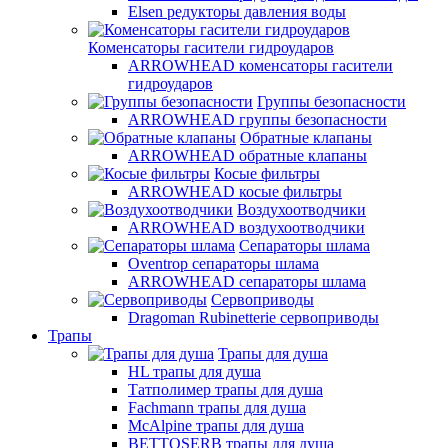
Elsen редукторы давления воды
Коменсаторы гасители гидроударов
ARROWHEAD коменсаторы гасители
гидроударов
Группы безопасности
ARROWHEAD группы безопасности
Обратные клапаны
ARROWHEAD обратные клапаны
Косые фильтры
ARROWHEAD косые фильтры
Воздухоотводчики
ARROWHEAD воздухоотводчики
Сепараторы шлама
Oventrop cепараторы шлама
ARROWHEAD сепараторы шлама
Сервоприводы
Dragoman Rubinetterie сервоприводы
Трапы
Трапы для душа
HL трапы для душа
Татполимер трапы для душа
Fachmann трапы для душа
McAlpine трапы для душа
BETTOSERB трапы для душа