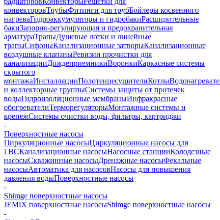
радиаторов
Конвекторы
Решетки для
конвекторов
Трубы
Фитинги для труб
Бойлеры косвенного
нагрева
Гидроаккумуляторы и гидробаки
Расширительные
баки
Запорно-регулирующая и предохранительная
арматура
Трапы
Душевые лотки и линейные
трапы
Сифоны
Канализационные затворы
Канализационные
воздушные клапаны
Ревизии прочистки для
канализации
Дождеприемники
Воронки
Каркасные системы
скрытого
монтажа
Инсталляции
Полотенцесушители
Котлы
Водонагреват
и коллекторные группы
Системы защиты от протечек
воды
Гидроизоляционные мембраны
Инфракрасные
обогреватели
Терморегуляторы
Монтажные системы и
крепеж
Системы очистки воды, фильтры, картриджи
-
Поверхностные насосы
Циркуляционные насосы
Циркуляционные насосы для
ГВС
Канализационные насосы
Насосные станции
Колодезные
насосы
Скважинные насосы
Дренажные насосы
Фекальные
насосы
Автоматика для насосов
Насосы для повышения
давления воды
Поверхностные насосы
-
Shimge поверхностные насосы
JEMIX поверхностные насосы
Shimge поверхностные насосы
-