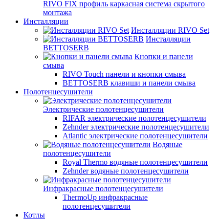
RIVO FIX профиль каркасная система скрытого
монтажа
Инсталляции
Инсталляции RIVO Set
Инсталляции
BETTOSERB
Кнопки и панели
смыва
RIVO Touch панели и кнопки смыва
BETTOSERB клавиши и панели смыва
Полотенцесушители
Электрические полотенцесушители
RIFAR электрические полотенцесушители
Zehnder электрические полотенцесушители
Atlantic электрические полотенцесушители
Водяные
полотенцесушители
Royal Thermo водяные полотенцесушители
Zehnder водяные полотенцесушители
Инфракрасные полотенцесушители
ThermoUp инфракрасные
полотенцесушители
Котлы