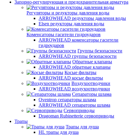
Запорно-регулирующая и предохранительная арматура
Регуляторы и редукторы давления воды
ARROWHEAD редукторы давления воды
Elsen редукторы давления воды
Коменсаторы гасители гидроударов
ARROWHEAD коменсаторы гасители
гидроударов
Группы безопасности
ARROWHEAD группы безопасности
Обратные клапаны
ARROWHEAD обратные клапаны
Косые фильтры
ARROWHEAD косые фильтры
Воздухоотводчики
ARROWHEAD воздухоотводчики
Сепараторы шлама
Oventrop cепараторы шлама
ARROWHEAD сепараторы шлама
Сервоприводы
Dragoman Rubinetterie сервоприводы
Трапы
Трапы для душа
HL трапы для душа