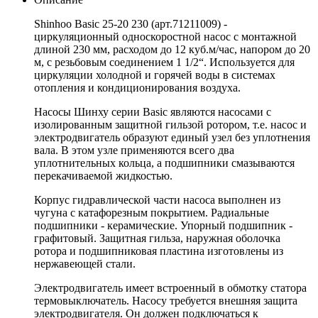
Shinhoo Basic 25-20 230 (арт.71211009) -
циркуляционный односкоростной насос с монтажной
длиной 230 мм, расходом до 12 куб.м/час, напором до 20
м, с резьбовым соединением 1 1/2“. Используется для
циркуляции холодной и горячей воды в системах
отопления и кондиционирования воздуха.
Насосы Шинху серии Basic являются насосами с
изолированным защитной гильзой ротором, т.е. насос и
электродвигатель образуют единый узел без уплотнения
вала. В этом узле применяются всего два
уплотнительных кольца, а подшипники смазываются
перекачиваемой жидкостью.
Корпус гидравлической части насоса выполнен из
чугуна с катафорезным покрытием. Радиальные
подшипники - керамические. Упорный подшипник -
графитовый. Защитная гильза, наружная оболочка
ротора и подшипниковая пластина изготовлены из
нержавеющей стали.
Электродвигатель имеет встроенный в обмотку статора
термовыключатель. Насосу требуется внешняя защита
электродвигателя. Он должен подключаться к