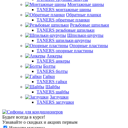
Монтажные шины
TANERS монтажные шины
Обратные планки
TANERS обратные планки
Резьбовые шпильки
TANERS резьбовые шпильки
Шпильки-шурупы
TANERS шпильки-шурупы
Опорные пластины
TANERS опорные пластины
Анкеры
TANERS анкеры
Болты
TANERS болты
Гайки
TANERS гайки
Шайбы
TANERS шайбы
Заглушки
TANERS заглушки
Будьте всегда в курсе!
Узнавайте о скидках и акциях первым
Новости магазина