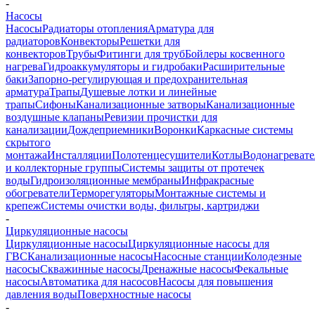
-
Насосы
Насосы
Радиаторы отопления
Арматура для
радиаторов
Конвекторы
Решетки для
конвекторов
Трубы
Фитинги для труб
Бойлеры косвенного
нагрева
Гидроаккумуляторы и гидробаки
Расширительные
баки
Запорно-регулирующая и предохранительная
арматура
Трапы
Душевые лотки и линейные
трапы
Сифоны
Канализационные затворы
Канализационные
воздушные клапаны
Ревизии прочистки для
канализации
Дождеприемники
Воронки
Каркасные системы
скрытого
монтажа
Инсталляции
Полотенцесушители
Котлы
Водонагреват
и коллекторные группы
Системы защиты от протечек
воды
Гидроизоляционные мембраны
Инфракрасные
обогреватели
Терморегуляторы
Монтажные системы и
крепеж
Системы очистки воды, фильтры, картриджи
-
Циркуляционные насосы
Циркуляционные насосы
Циркуляционные насосы для
ГВС
Канализационные насосы
Насосные станции
Колодезные
насосы
Скважинные насосы
Дренажные насосы
Фекальные
насосы
Автоматика для насосов
Насосы для повышения
давления воды
Поверхностные насосы
-