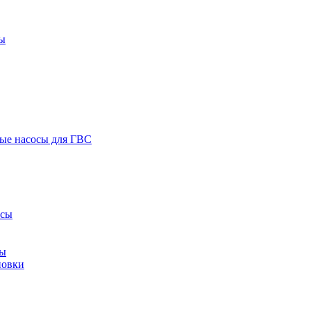
ы
ые насосы для ГВС
осы
сы
новки