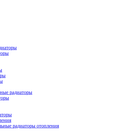
диаторы
торы
ы
оры
ры
ьные радиаторы
торы
аторы
ления
льные радиаторы отопления