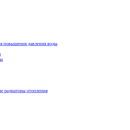
ля повышения давления воды
ы
ды
е радиаторы отопления