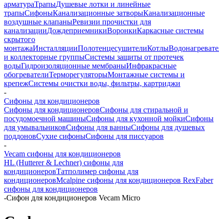
арматура
Трапы
Душевые лотки и линейные
трапы
Сифоны
Канализационные затворы
Канализационные
воздушные клапаны
Ревизии прочистки для
канализации
Дождеприемники
Воронки
Каркасные системы
скрытого
монтажа
Инсталляции
Полотенцесушители
Котлы
Водонагреват
и коллекторные группы
Системы защиты от протечек
воды
Гидроизоляционные мембраны
Инфракрасные
обогреватели
Терморегуляторы
Монтажные системы и
крепеж
Системы очистки воды, фильтры, картриджи
-
Сифоны для кондиционеров
Сифоны для кондиционеров
Сифоны для стиральной и
посудомоечной машины
Сифоны для кухонной мойки
Сифоны
для умывальников
Сифоны для ванны
Сифоны для душевых
поддонов
Сухие сифоны
Сифоны для писсуаров
-
Vecam сифоны для кондиционеров
HL (Hutterer & Lechner) сифоны для
кондиционеров
Татполимер сифоны для
кондиционеров
Mcalpine сифоны для кондиционеров
RexFaber
сифоны для кондиционеров
-
Сифон для кондиционеров Vecam Micro