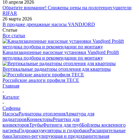
10 апреля 2026
Обратите внимание! Снижены цены на полотенцесушители
RIFAR
26 марта 2026
В продаже дренажные насосы VANDJORD
Статьи
Все статьи
Канализационные насосные установки Vandjord Prolift
методика подбора и рекомендации по монтажу
Вертикальные радиаторы отопления для квартиры
Российские аналоги профиля TECE
Главная
-
Каталог
-
Сифоны
Насосы
Радиаторы отопления
Арматура для
радиаторов
Конвекторы
Решетки для
конвекторов
Трубы
Фитинги для труб
Бойлеры косвенного
нагрева
Гидроаккумуляторы и гидробаки
Расширительные
баки
Запорно-регулирующая и предохранительная