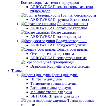
Коменсаторы гасители гидроударов
ARROWHEAD коменсаторы гасители
гидроударов
Группы безопасности
ARROWHEAD группы безопасности
Обратные клапаны
ARROWHEAD обратные клапаны
Косые фильтры
ARROWHEAD косые фильтры
Воздухоотводчики
ARROWHEAD воздухоотводчики
Сепараторы шлама
Oventrop cепараторы шлама
ARROWHEAD сепараторы шлама
Сервоприводы
Dragoman Rubinetterie сервоприводы
Трапы
Трапы для душа
HL трапы для душа
Татполимер трапы для душа
Fachmann трапы для душа
McAlpine трапы для душа
BETTOSERB трапы для душа
Трапы дворовые
уличные