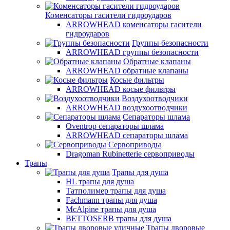
Коменсаторы гасители гидроударов
ARROWHEAD коменсаторы гасители
гидроударов
Группы безопасности
ARROWHEAD группы безопасности
Обратные клапаны
ARROWHEAD обратные клапаны
Косые фильтры
ARROWHEAD косые фильтры
Воздухоотводчики
ARROWHEAD воздухоотводчики
Сепараторы шлама
Oventrop cепараторы шлама
ARROWHEAD сепараторы шлама
Сервоприводы
Dragoman Rubinetterie сервоприводы
Трапы
Трапы для душа
HL трапы для душа
Татполимер трапы для душа
Fachmann трапы для душа
McAlpine трапы для душа
BETTOSERB трапы для душа
Трапы дворовые