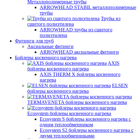
Металлополимерные трубы
ARROWHEAD STABIL металлополимерные
трубы
Трубы из
сшитого полиэтилена
ARROWHEAD трубы из сшитого
полиэтилена
Фитинги для труб
Аксиальные фитинги
ARROWHEAD аксиальные фитинги
Бойлеры косвенного нагрева
AXIS
бойлеры косвенного нагрева
AXIS THERM X бойлеры косвенного
нагрева
ELSEN
бойлеры косвенного нагрева
TERMAVENETA бойлеры косвенного нагрева
Ecosystem бойлеры косвенного нагрева
Ecosystem S бойлеры косвенного нагрева с
одним теплообменником
Ecosystem S2 бойлеры косвенного нагрева с
двумя теплообменниками