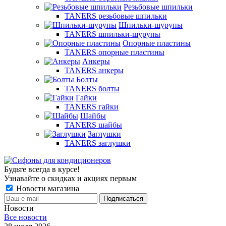
Резьбовые шпильки
TANERS резьбовые шпильки
Шпильки-шурупы
TANERS шпильки-шурупы
Опорные пластины
TANERS опорные пластины
Анкеры
TANERS анкеры
Болты
TANERS болты
Гайки
TANERS гайки
Шайбы
TANERS шайбы
Заглушки
TANERS заглушки
Будьте всегда в курсе!
Узнавайте о скидках и акциях первым
Новости магазина
Новости
Все новости