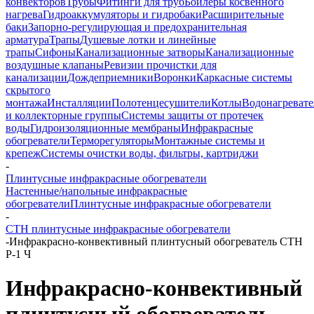
конвекторов
Трубы
Фитинги для труб
Бойлеры косвенного
нагрева
Гидроаккумуляторы и гидробаки
Расширительные
баки
Запорно-регулирующая и предохранительная
арматура
Трапы
Душевые лотки и линейные
трапы
Сифоны
Канализационные затворы
Канализационные
воздушные клапаны
Ревизии прочистки для
канализации
Дождеприемники
Воронки
Каркасные системы
скрытого
монтажа
Инсталляции
Полотенцесушители
Котлы
Водонагреват
и коллекторные группы
Системы защиты от протечек
воды
Гидроизоляционные мембраны
Инфракрасные
обогреватели
Терморегуляторы
Монтажные системы и
крепеж
Системы очистки воды, фильтры, картриджи
-
Плинтусные инфракрасные обогреватели
Настенные/напольные инфракрасные
обогреватели
Плинтусные инфракрасные обогреватели
-
СТН плинтусные инфракрасные обогреватели
-
Инфракрасно-конвективный плинтусный обогреватель СТН
Р-1 Ч
Инфракрасно-конвективный