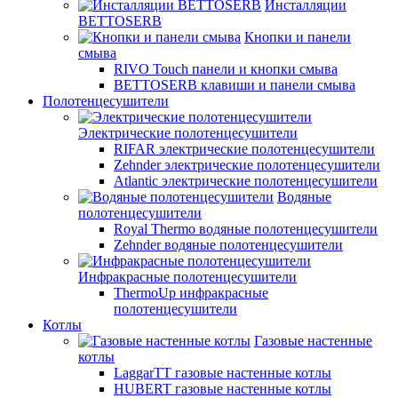
Инсталляции
BETTOSERB
Кнопки и панели
смыва
RIVO Touch панели и кнопки смыва
BETTOSERB клавиши и панели смыва
Полотенцесушители
Электрические полотенцесушители
RIFAR электрические полотенцесушители
Zehnder электрические полотенцесушители
Atlantic электрические полотенцесушители
Водяные
полотенцесушители
Royal Thermo водяные полотенцесушители
Zehnder водяные полотенцесушители
Инфракрасные полотенцесушители
ThermoUp инфракрасные
полотенцесушители
Котлы
Газовые настенные
котлы
LaggarTT газовые настенные котлы
HUBERT газовые настенные котлы