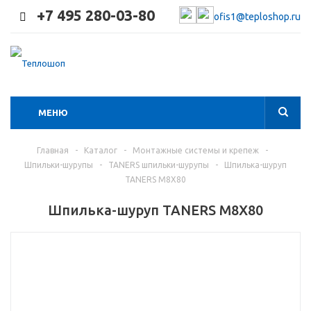
+7 495 280-03-80
ofis1@teploshop.ru
МЕНЮ
Главная
-
Каталог
-
Монтажные системы и крепеж
-
Шпильки-шурупы
-
TANERS шпильки-шурупы
-
Шпилька-шуруп
TANERS М8X80
Шпилька-шуруп TANERS М8X80