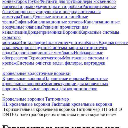
конвекторов
Трубы
Фитинги для труб
Бойлеры косвенного
нагрева
Гидроаккумуляторы и гидробаки
Расширительные
баки
Запорно-регулирующая и предохранительная
арматура
Трапы
Душевые лотки и линейные
трапы
Сифоны
Канализационные затворы
Канализационные
воздушные клапаны
Ревизии прочистки для
канализации
Дождеприемники
Воронки
Каркасные системы
скрытого
монтажа
Инсталляции
Полотенцесушители
Котлы
Водонагреват
и коллекторные группы
Системы защиты от протечек
воды
Гидроизоляционные мембраны
Инфракрасные
обогреватели
Терморегуляторы
Монтажные системы и
крепеж
Системы очистки воды, фильтры, картриджи
-
Кровельные водосточные воронки
Кровельные воронки
Парапетные воронки
Ремонтные
кровельные воронки
Комплектующие для кровельных
воронок
Капельные воронки для кондиционеров
-
Кровельные воронки Татполимер
HL кровельные воронки
Fachmann кровельные воронки
-
Горизонтальная кровельная воронка Татполимер ТП-64/В-Э
DN110 с электрообогревом полотном и листвоуловителем