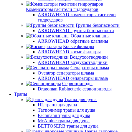
Коменсаторы гасители гидроударов
ARROWHEAD коменсаторы гасители
гидроударов
Группы безопасности
ARROWHEAD группы безопасности
Обратные клапаны
ARROWHEAD обратные клапаны
Косые фильтры
ARROWHEAD косые фильтры
Воздухоотводчики
ARROWHEAD воздухоотводчики
Сепараторы шлама
Oventrop cепараторы шлама
ARROWHEAD сепараторы шлама
Сервоприводы
Dragoman Rubinetterie сервоприводы
Трапы
Трапы для душа
HL трапы для душа
Татполимер трапы для душа
Fachmann трапы для душа
McAlpine трапы для душа
BETTOSERB трапы для душа
Трапы дворовые