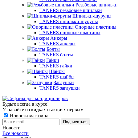
Резьбовые шпильки
TANERS резьбовые шпильки
Шпильки-шурупы
TANERS шпильки-шурупы
Опорные пластины
TANERS опорные пластины
Анкеры
TANERS анкеры
Болты
TANERS болты
Гайки
TANERS гайки
Шайбы
TANERS шайбы
Заглушки
TANERS заглушки
Будьте всегда в курсе!
Узнавайте о скидках и акциях первым
Новости магазина
Новости
Все новости