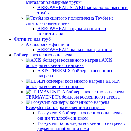
Металлополимерные трубы
ARROWHEAD STABIL металлополимерные
трубы
Трубы из
сшитого полиэтилена
ARROWHEAD трубы из сшитого
полиэтилена
Фитинги для труб
Аксиальные фитинги
ARROWHEAD аксиальные фитинги
Бойлеры косвенного нагрева
AXIS
бойлеры косвенного нагрева
AXIS THERM X бойлеры косвенного
нагрева
ELSEN
бойлеры косвенного нагрева
TERMAVENETA бойлеры косвенного нагрева
Ecosystem бойлеры косвенного нагрева
Ecosystem S бойлеры косвенного нагрева с
одним теплообменником
Ecosystem S2 бойлеры косвенного нагрева с
двумя теплообменниками