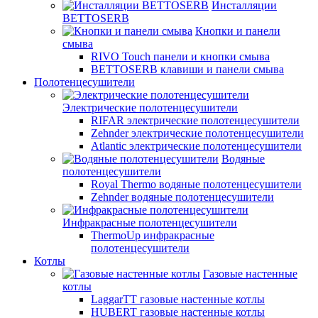
Инсталляции
BETTOSERB
Кнопки и панели
смыва
RIVO Touch панели и кнопки смыва
BETTOSERB клавиши и панели смыва
Полотенцесушители
Электрические полотенцесушители
RIFAR электрические полотенцесушители
Zehnder электрические полотенцесушители
Atlantic электрические полотенцесушители
Водяные
полотенцесушители
Royal Thermo водяные полотенцесушители
Zehnder водяные полотенцесушители
Инфракрасные полотенцесушители
ThermoUp инфракрасные
полотенцесушители
Котлы
Газовые настенные
котлы
LaggarTT газовые настенные котлы
HUBERT газовые настенные котлы