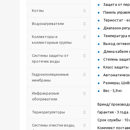
Защита от пере
Котлы
Панель управл
Термостат - ес
Водонагреватели
Диапазон регу
Температура л
Коллекторы и
коллекторные группы
Выход сетевог
Длина кабеля с
Системы защиты от
Степень защиты
протечек воды
Класс защиты - 
Гидроизоляционные
Автоматическо
мембраны
Размеры, ШхВх
Вес - 5,9 кг.
Инфракрасные
обогреватели
Бренд/ производс
Терморегуляторы
Гарантия - 3 года.
Срок службы - 10 
Системы очистки воды,
Комплект поставк