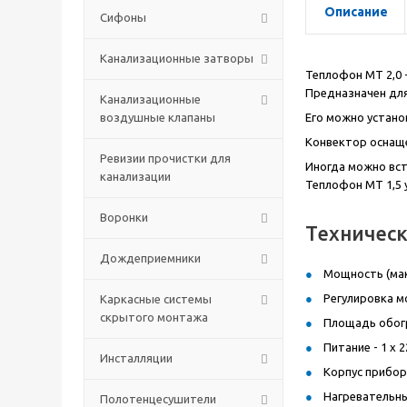
Описание
Сифоны
Канализационные затворы
Теплофон МТ 2,0 
Предназначен для
Канализационные
воздушные клапаны
Его можно устано
Конвектор оснащ
Ревизии прочистки для
Иногда можно вст
канализации
Теплофон МТ 1,5 
Воронки
Техничес
Дождеприемники
Мощность (мак
Регулировка мо
Каркасные системы
скрытого монтажа
Площадь обогр
Питание - 1 x 2
Инсталляции
Корпус прибора
Нагревательны
Полотенцесушители