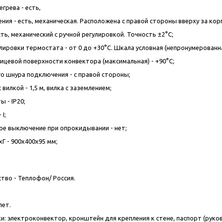
грева - есть,
ения - есть, механическая. Расположена с правой стороны вверху за кор
ть, механический с ручной регулировкой. Точность ±2°C;
лировки термостата - от 0 до +30°C. Шкала условная (непронумерованна
ицевой поверхности конвектора (максимальная) - +90°C;
о шнура подключения - с правой стороны;
 вилкой - 1,5 м, вилка с заземлением;
 - IP20;
I;
е выключение при опрокидывании - нет;
Г - 900x400x95 мм;
тво - Теплофон/ Россия.
лет.
и: электроконвектор, кронштейн для крепления к стене, паспорт (руков