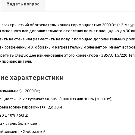
Задать вопрос
- электрический обогреватель-конвектор мощностью 2000 Вт (с 2-мя ур
 основного или дополнительного отопления комнат площадью до 30 кв
вить на стене или разместить на полу, с помощью дополнительных рол
ен современным Х-образным нагревательным элементом. Имеет встрое
ретить следующее наименование этого конвектора - ЭВУАС 1,5/220 Те
у производителя.
кие характеристики
симальная) - 2000 Вт;
щности - 2-х ступенчатая, 50% (1000 Вт) или 100% (2000 Вт);
ева (ориентировочная) - до 30 м²;
20 ± 10% / 50Гц;
 - сталь, белый цвет;
й элемент - Х-образный;