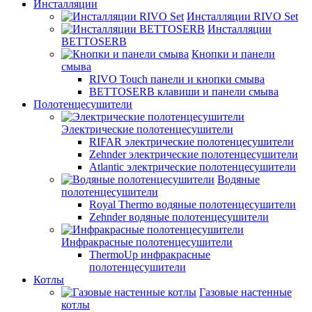
Инсталляции
Инсталляции RIVO Set
Инсталляции
BETTOSERB
Кнопки и панели
смыва
RIVO Touch панели и кнопки смыва
BETTOSERB клавиши и панели смыва
Полотенцесушители
Электрические полотенцесушители
RIFAR электрические полотенцесушители
Zehnder электрические полотенцесушители
Atlantic электрические полотенцесушители
Водяные
полотенцесушители
Royal Thermo водяные полотенцесушители
Zehnder водяные полотенцесушители
Инфракрасные полотенцесушители
ThermoUp инфракрасные
полотенцесушители
Котлы
Газовые настенные
котлы