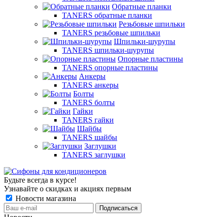
Обратные планки
TANERS обратные планки
Резьбовые шпильки
TANERS резьбовые шпильки
Шпильки-шурупы
TANERS шпильки-шурупы
Опорные пластины
TANERS опорные пластины
Анкеры
TANERS анкеры
Болты
TANERS болты
Гайки
TANERS гайки
Шайбы
TANERS шайбы
Заглушки
TANERS заглушки
Будьте всегда в курсе!
Узнавайте о скидках и акциях первым
Новости магазина