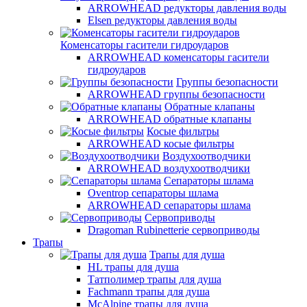
ARROWHEAD редукторы давления воды
Elsen редукторы давления воды
Коменсаторы гасители гидроударов
ARROWHEAD коменсаторы гасители
гидроударов
Группы безопасности
ARROWHEAD группы безопасности
Обратные клапаны
ARROWHEAD обратные клапаны
Косые фильтры
ARROWHEAD косые фильтры
Воздухоотводчики
ARROWHEAD воздухоотводчики
Сепараторы шлама
Oventrop cепараторы шлама
ARROWHEAD сепараторы шлама
Сервоприводы
Dragoman Rubinetterie сервоприводы
Трапы
Трапы для душа
HL трапы для душа
Татполимер трапы для душа
Fachmann трапы для душа
McAlpine трапы для душа