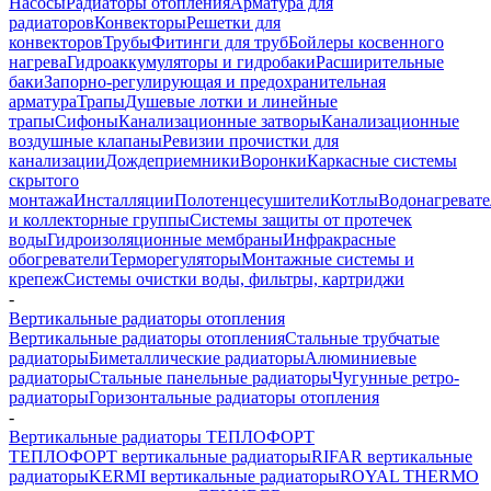
Насосы
Радиаторы отопления
Арматура для
радиаторов
Конвекторы
Решетки для
конвекторов
Трубы
Фитинги для труб
Бойлеры косвенного
нагрева
Гидроаккумуляторы и гидробаки
Расширительные
баки
Запорно-регулирующая и предохранительная
арматура
Трапы
Душевые лотки и линейные
трапы
Сифоны
Канализационные затворы
Канализационные
воздушные клапаны
Ревизии прочистки для
канализации
Дождеприемники
Воронки
Каркасные системы
скрытого
монтажа
Инсталляции
Полотенцесушители
Котлы
Водонагреват
и коллекторные группы
Системы защиты от протечек
воды
Гидроизоляционные мембраны
Инфракрасные
обогреватели
Терморегуляторы
Монтажные системы и
крепеж
Системы очистки воды, фильтры, картриджи
-
Вертикальные радиаторы отопления
Вертикальные радиаторы отопления
Стальные трубчатые
радиаторы
Биметаллические радиаторы
Алюминиевые
радиаторы
Стальные панельные радиаторы
Чугунные ретро-
радиаторы
Горизонтальные радиаторы отопления
-
Вертикальные радиаторы ТЕПЛОФОРТ
ТЕПЛОФОРТ вертикальные радиаторы
RIFAR вертикальные
радиаторы
KERMI вертикальные радиаторы
ROYAL THERMO