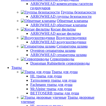
ARROWHEAD коменсаторы гасители
гидроударов
Группы безопасности
ARROWHEAD группы безопасности
Обратные клапаны
ARROWHEAD обратные клапаны
Косые фильтры
ARROWHEAD косые фильтры
Воздухоотводчики
ARROWHEAD воздухоотводчики
Сепараторы шлама
Oventrop cепараторы шлама
ARROWHEAD сепараторы шлама
Сервоприводы
Dragoman Rubinetterie сервоприводы
Трапы
Трапы для душа
HL трапы для душа
Татполимер трапы для душа
Fachmann трапы для душа
McAlpine трапы для душа
BETTOSERB трапы для душа
Трапы дворовые
уличные
HL дворовые трапы