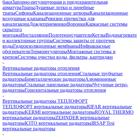
баки
Запорно-регулирующая и предохранительная
арматура
Трапы
Душевые лотки и линейные
трапы
Сифоны
Канализационные затворы
Канализационные
воздушные клапаны
Ревизии прочистки для
канализации
Дождеприемники
Воронки
Каркасные системы
скрытого
монтажа
Инсталляции
Полотенцесушители
Котлы
Водонагреват
и коллекторные группы
Системы защиты от протечек
воды
Гидроизоляционные мембраны
Инфракрасные
обогреватели
Терморегуляторы
Монтажные системы и
крепеж
Системы очистки воды, фильтры, картриджи
-
Вертикальные радиаторы отопления
Вертикальные радиаторы отопления
Стальные трубчатые
радиаторы
Биметаллические радиаторы
Алюминиевые
радиаторы
Стальные панельные радиаторы
Чугунные ретро-
радиаторы
Горизонтальные радиаторы отопления
-
Вертикальные радиаторы ТЕПЛОФОРТ
ТЕПЛОФОРТ вертикальные радиаторы
RIFAR вертикальные
радиаторы
KERMI вертикальные радиаторы
ROYAL THERMO
вертикальные радиаторы
ZEHNDER вертикальные
радиаторы
КЗТО вертикальные радиаторы
IRSAP Tesi
вертикальные радиаторы
-