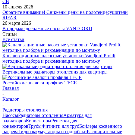
СВ
10 апреля 2026
Обратите внимание! Снижены цены на полотенцесушители
RIFAR
26 марта 2026
В продаже дренажные насосы VANDJORD
Статьи
Все статьи
Канализационные насосные установки Vandjord Prolift
методика подбора и рекомендации по монтажу
Вертикальные радиаторы отопления для квартиры
Российские аналоги профиля TECE
Главная
-
Каталог
-
Радиаторы отопления
Насосы
Радиаторы отопления
Арматура для
радиаторов
Конвекторы
Решетки для
конвекторов
Трубы
Фитинги для труб
Бойлеры косвенного
нагрева
Гидроаккумуляторы и гидробаки
Расширительные