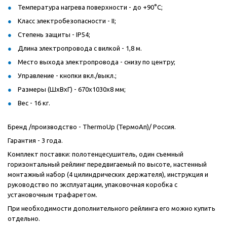
Температура нагрева поверхности - до +90°С;
Класс электробезопасности - II;
Степень защиты - IP54;
Длина электропровода с вилкой - 1,8 м.
Место выхода электропровода - снизу по центру;
Управление - кнопки вкл./выкл.;
Размеры (ШxВxГ) - 670x1030x8 мм;
Вес - 16 кг.
Бренд /производство - ThermoUp (ТермоАп)/ Россия.
Гарантия - 3 года.
Комплект поставки: полотенцесушитель, один съемный
горизонтальный рейлинг передвигаемый по высоте, настенный
монтажный набор (4 цилиндрических держателя), инструкция и
руководство по эксплуатации, упаковочная коробка с
установочным трафаретом.
При необходимости дополнительного рейлинга его можно купить
отдельно.