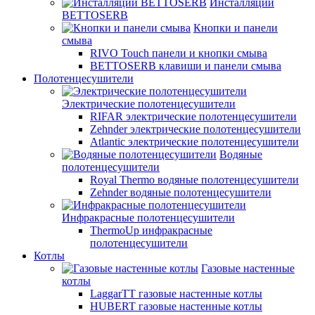
Инсталляции
BETTOSERB
Кнопки и панели
смыва
RIVO Touch панели и кнопки смыва
BETTOSERB клавиши и панели смыва
Полотенцесушители
Электрические полотенцесушители
RIFAR электрические полотенцесушители
Zehnder электрические полотенцесушители
Atlantic электрические полотенцесушители
Водяные
полотенцесушители
Royal Thermo водяные полотенцесушители
Zehnder водяные полотенцесушители
Инфракрасные полотенцесушители
ThermoUp инфракрасные
полотенцесушители
Котлы
Газовые настенные
котлы
LaggarTT газовые настенные котлы
HUBERT газовые настенные котлы