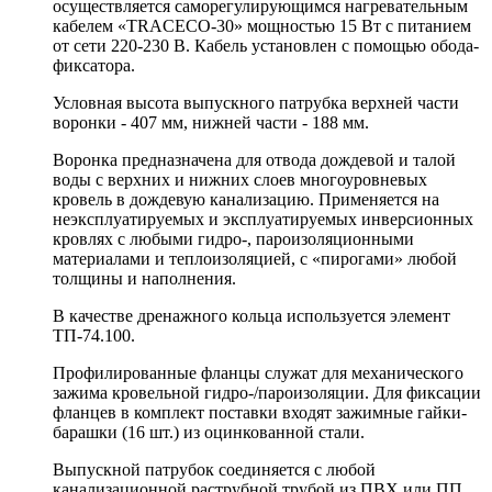
осуществляется саморегулирующимся нагревательным
кабелем «TRACECO-30» мощностью 15 Вт с питанием
от сети 220-230 В. Кабель установлен с помощью обода-
фиксатора.
Условная высота выпускного патрубка верхней части
воронки - 407 мм, нижней части - 188 мм.
Воронка предназначена для отвода дождевой и талой
воды с верхних и нижних слоев многоуровневых
кровель в дождевую канализацию. Применяется на
неэксплуатируемых и эксплуатируемых инверсионных
кровлях с любыми гидро-, пароизоляционными
материалами и теплоизоляцией, с «пирогами» любой
толщины и наполнения.
В качестве дренажного кольца используется элемент
ТП-74.100.
Профилированные фланцы служат для механического
зажима кровельной гидро-/пароизоляции. Для фиксации
фланцев в комплект поставки входят зажимные гайки-
барашки (16 шт.) из оцинкованной стали.
Выпускной патрубок соединяется с любой
канализационной раструбной трубой из ПВХ или ПП.