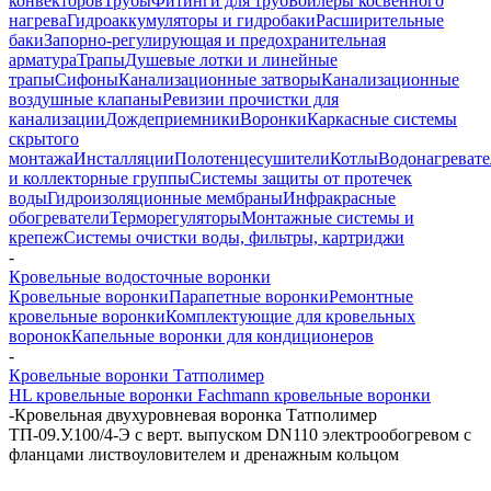
конвекторов
Трубы
Фитинги для труб
Бойлеры косвенного
нагрева
Гидроаккумуляторы и гидробаки
Расширительные
баки
Запорно-регулирующая и предохранительная
арматура
Трапы
Душевые лотки и линейные
трапы
Сифоны
Канализационные затворы
Канализационные
воздушные клапаны
Ревизии прочистки для
канализации
Дождеприемники
Воронки
Каркасные системы
скрытого
монтажа
Инсталляции
Полотенцесушители
Котлы
Водонагреват
и коллекторные группы
Системы защиты от протечек
воды
Гидроизоляционные мембраны
Инфракрасные
обогреватели
Терморегуляторы
Монтажные системы и
крепеж
Системы очистки воды, фильтры, картриджи
-
Кровельные водосточные воронки
Кровельные воронки
Парапетные воронки
Ремонтные
кровельные воронки
Комплектующие для кровельных
воронок
Капельные воронки для кондиционеров
-
Кровельные воронки Татполимер
HL кровельные воронки
Fachmann кровельные воронки
-
Кровельная двухуровневая воронка Татполимер
ТП-09.У.100/4-Э с верт. выпуском DN110 электрообогревом с
фланцами листвоуловителем и дренажным кольцом