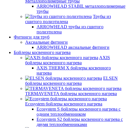
Металлополимерные трубы
ARROWHEAD STABIL металлополимерные
трубы
Трубы из
сшитого полиэтилена
ARROWHEAD трубы из сшитого
полиэтилена
Фитинги для труб
Аксиальные фитинги
ARROWHEAD аксиальные фитинги
Бойлеры косвенного нагрева
AXIS
бойлеры косвенного нагрева
AXIS THERM X бойлеры косвенного
нагрева
ELSEN
бойлеры косвенного нагрева
TERMAVENETA бойлеры косвенного нагрева
Ecosystem бойлеры косвенного нагрева
Ecosystem S бойлеры косвенного нагрева с
одним теплообменником
Ecosystem S2 бойлеры косвенного нагрева с
двумя теплообменниками