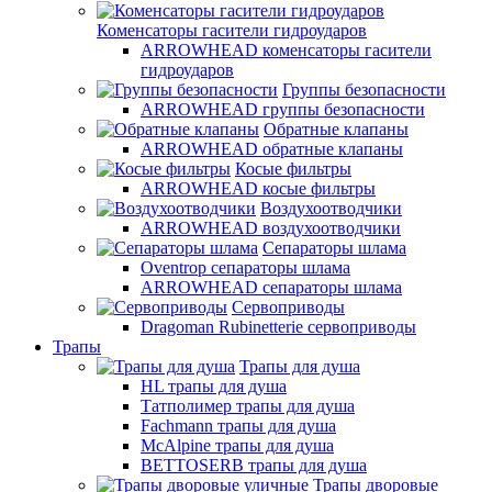
Коменсаторы гасители гидроударов
ARROWHEAD коменсаторы гасители
гидроударов
Группы безопасности
ARROWHEAD группы безопасности
Обратные клапаны
ARROWHEAD обратные клапаны
Косые фильтры
ARROWHEAD косые фильтры
Воздухоотводчики
ARROWHEAD воздухоотводчики
Сепараторы шлама
Oventrop cепараторы шлама
ARROWHEAD сепараторы шлама
Сервоприводы
Dragoman Rubinetterie сервоприводы
Трапы
Трапы для душа
HL трапы для душа
Татполимер трапы для душа
Fachmann трапы для душа
McAlpine трапы для душа
BETTOSERB трапы для душа
Трапы дворовые