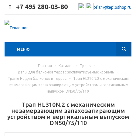
+7 495 280-03-80
ofis1@teploshop.ru
МЕНЮ
Главная
-
Каталог
-
Трапы
-
Трапы для балконов террас эксплуатируемых кровель
-
Трапы HL для балконов и террас
-
Трап HL310N.2 с механическим
незамерзающим запахозапирающим устройством и вертикальным
выпуском DN50/75/110
Трап HL310N.2 с механическим
незамерзающим запахозапирающим
устройством и вертикальным выпуском
DN50/75/110