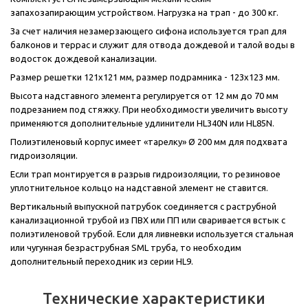
запахозапирающим устройством. Нагрузка на трап - до 300 кг.
За счет наличия незамерзающего сифона используется трап для
балконов и террас и служит для отвода дождевой и талой воды в
водосток дождевой канализации.
Размер решетки 121x121 мм, размер подрамника - 123x123 мм.
Высота надставного элемента регулируется от 12 мм до 70 мм
подрезанием под стяжку. При необходимости увеличить высоту
применяются дополнительные удлинители HL340N или HL85N.
Полиэтиленовый корпус имеет «тарелку» Ø 200 мм для подхвата
гидроизоляции.
Если трап монтируется в разрыв гидроизоляции, то резиновое
уплотнительное кольцо на надставной элемент не ставится.
Вертикальный выпускной патрубок соединяется с раструбной
канализационной трубой из ПВХ или ПП или сваривается встык с
полиэтиленовой трубой. Если для ливневки используется стальная
или чугунная безраструбная SML труба, то необходим
дополнительный переходник из серии HL9.
Технические характеристики