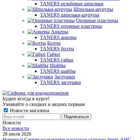
TANERS резьбовые шпильки
Шпильки-шурупы
TANERS шпильки-шурупы
Опорные пластины
TANERS опорные пластины
Анкеры
TANERS анкеры
Болты
TANERS болты
Гайки
TANERS гайки
Шайбы
TANERS шайбы
Заглушки
TANERS заглушки
Будьте всегда в курсе!
Узнавайте о скидках и акциях первым
Новости магазина
Новости
Все новости
28 июля 2026
Новинка! Самовсасывающие насосные станции Jemix АНС-