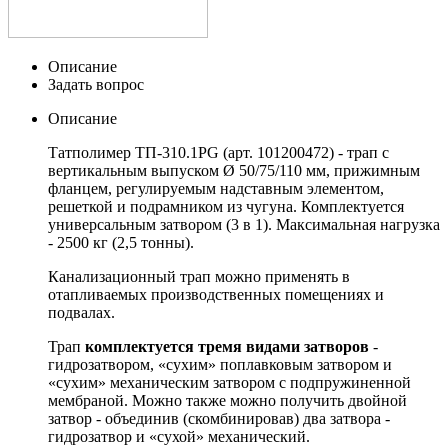
Описание
Задать вопрос
Описание
Татполимер ТП-310.1
PG
(арт. 101200472) - трап с
вертикальным выпуском Ø 50/75/110 мм, прижимным
фланцем, регулируемым надставным элементом,
решеткой и подрамником из чугуна. Комплектуется
универсальным затвором (3 в 1). Максимальная нагрузка
- 2500 кг (2,5 тонны).
Канализационный трап можно применять в
отапливаемых производственных помещениях и
подвалах.
Трап
комплектуется тремя видами затворов
-
гидрозатвором, «сухим» поплавковым затвором и
«сухим» механическим затвором с подпружиненной
мембраной. Можно также можно получить двойной
затвор - объединив (скомбинировав) два затвора -
гидрозатвор и «сухой» механический.