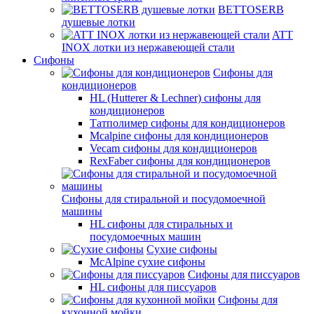
BETTOSERB
душевые лотки
ATT
INOX лотки из нержавеющей стали
Сифоны
Сифоны для
кондиционеров
HL (Hutterer & Lechner) сифоны для
кондиционеров
Татполимер сифоны для кондиционеров
Mcalpine сифоны для кондиционеров
Vecam сифоны для кондиционеров
RexFaber сифоны для кондиционеров
Сифоны для стиральной и посудомоечной
машины
HL сифоны для стиральных и
посудомоечных машин
Сухие сифоны
McAlpine сухие сифоны
Сифоны для писсуаров
HL сифоны для писсуаров
Сифоны для
кухонной мойки