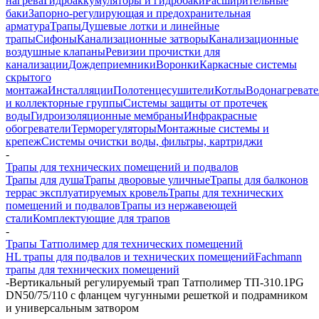
нагрева
Гидроаккумуляторы и гидробаки
Расширительные
баки
Запорно-регулирующая и предохранительная
арматура
Трапы
Душевые лотки и линейные
трапы
Сифоны
Канализационные затворы
Канализационные
воздушные клапаны
Ревизии прочистки для
канализации
Дождеприемники
Воронки
Каркасные системы
скрытого
монтажа
Инсталляции
Полотенцесушители
Котлы
Водонагреват
и коллекторные группы
Системы защиты от протечек
воды
Гидроизоляционные мембраны
Инфракрасные
обогреватели
Терморегуляторы
Монтажные системы и
крепеж
Системы очистки воды, фильтры, картриджи
-
Трапы для технических помещений и подвалов
Трапы для душа
Трапы дворовые уличные
Трапы для балконов
террас эксплуатируемых кровель
Трапы для технических
помещений и подвалов
Трапы из нержавеющей
стали
Комплектующие для трапов
-
Трапы Татполимер для технических помещений
HL трапы для подвалов и технических помещений
Fachmann
трапы для технических помещений
-
Вертикальный регулируемый трап Татполимер ТП-310.1PG
DN50/75/110 с фланцем чугунными решеткой и подрамником
и универсальным затвором