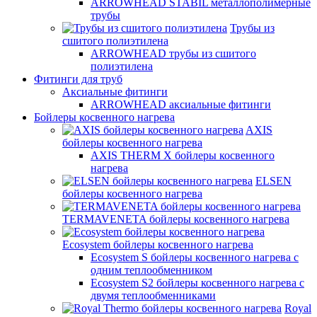
ARROWHEAD STABIL металлополимерные
трубы
Трубы из
сшитого полиэтилена
ARROWHEAD трубы из сшитого
полиэтилена
Фитинги для труб
Аксиальные фитинги
ARROWHEAD аксиальные фитинги
Бойлеры косвенного нагрева
AXIS
бойлеры косвенного нагрева
AXIS THERM X бойлеры косвенного
нагрева
ELSEN
бойлеры косвенного нагрева
TERMAVENETA бойлеры косвенного нагрева
Ecosystem бойлеры косвенного нагрева
Ecosystem S бойлеры косвенного нагрева с
одним теплообменником
Ecosystem S2 бойлеры косвенного нагрева с
двумя теплообменниками
Royal