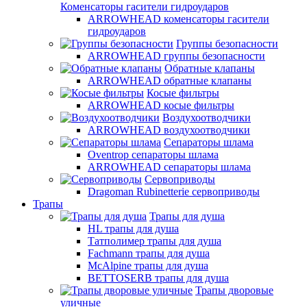
Коменсаторы гасители гидроударов
ARROWHEAD коменсаторы гасители
гидроударов
Группы безопасности
ARROWHEAD группы безопасности
Обратные клапаны
ARROWHEAD обратные клапаны
Косые фильтры
ARROWHEAD косые фильтры
Воздухоотводчики
ARROWHEAD воздухоотводчики
Сепараторы шлама
Oventrop cепараторы шлама
ARROWHEAD сепараторы шлама
Сервоприводы
Dragoman Rubinetterie сервоприводы
Трапы
Трапы для душа
HL трапы для душа
Татполимер трапы для душа
Fachmann трапы для душа
McAlpine трапы для душа
BETTOSERB трапы для душа
Трапы дворовые
уличные