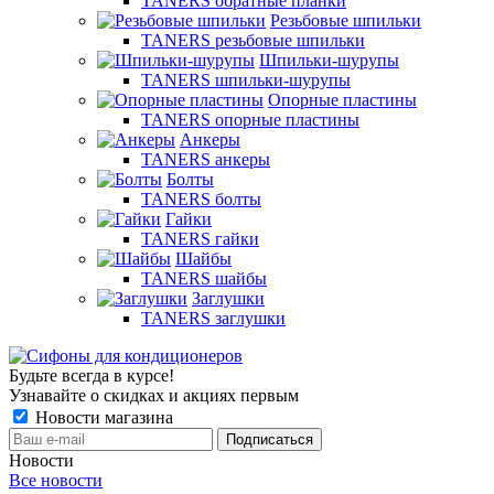
TANERS обратные планки
Резьбовые шпильки
TANERS резьбовые шпильки
Шпильки-шурупы
TANERS шпильки-шурупы
Опорные пластины
TANERS опорные пластины
Анкеры
TANERS анкеры
Болты
TANERS болты
Гайки
TANERS гайки
Шайбы
TANERS шайбы
Заглушки
TANERS заглушки
Будьте всегда в курсе!
Узнавайте о скидках и акциях первым
Новости магазина
Новости
Все новости