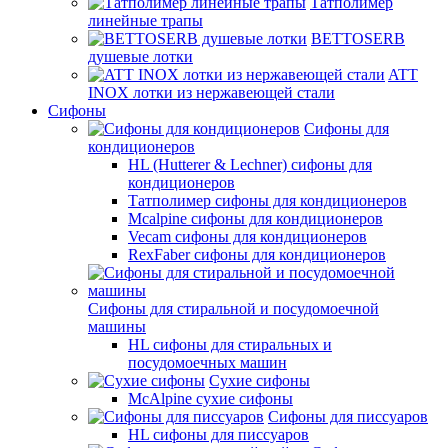
Татполимер
линейные трапы
BETTOSERB
душевые лотки
ATT
INOX лотки из нержавеющей стали
Сифоны
Сифоны для
кондиционеров
HL (Hutterer & Lechner) сифоны для
кондиционеров
Татполимер сифоны для кондиционеров
Mcalpine сифоны для кондиционеров
Vecam сифоны для кондиционеров
RexFaber сифоны для кондиционеров
Сифоны для стиральной и посудомоечной
машины
HL сифоны для стиральных и
посудомоечных машин
Сухие сифоны
McAlpine сухие сифоны
Сифоны для писсуаров
HL сифоны для писсуаров