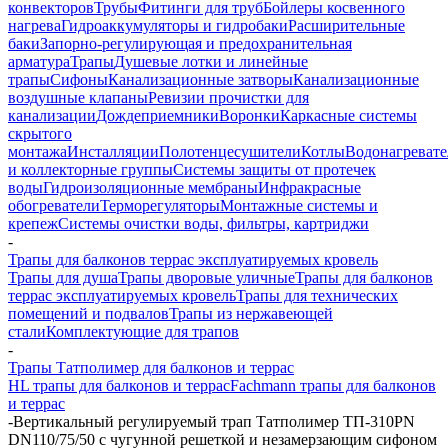
конвекторов
Трубы
Фитинги для труб
Бойлеры косвенного
нагрева
Гидроаккумуляторы и гидробаки
Расширительные
баки
Запорно-регулирующая и предохранительная
арматура
Трапы
Душевые лотки и линейные
трапы
Сифоны
Канализационные затворы
Канализационные
воздушные клапаны
Ревизии прочистки для
канализации
Дождеприемники
Воронки
Каркасные системы
скрытого
монтажа
Инсталляции
Полотенцесушители
Котлы
Водонагреват
и коллекторные группы
Системы защиты от протечек
воды
Гидроизоляционные мембраны
Инфракрасные
обогреватели
Терморегуляторы
Монтажные системы и
крепеж
Системы очистки воды, фильтры, картриджи
-
Трапы для балконов террас эксплуатируемых кровель
Трапы для душа
Трапы дворовые уличные
Трапы для балконов
террас эксплуатируемых кровель
Трапы для технических
помещений и подвалов
Трапы из нержавеющей
стали
Комплектующие для трапов
-
Трапы Татполимер для балконов и террас
HL трапы для балконов и террас
Fachmann трапы для балконов
и террас
-
Вертикальный регулируемый трап Татполимер ТП-310PN
DN110/75/50 с чугунной решеткой и незамерзающим сифоном