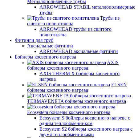
Металлополимерные трубы
ARROWHEAD STABIL металлополимерные
трубы
Трубы из
сшитого полиэтилена
ARROWHEAD трубы из сшитого
полиэтилена
Фитинги для труб
Аксиальные фитинги
ARROWHEAD аксиальные фитинги
Бойлеры косвенного нагрева
AXIS
бойлеры косвенного нагрева
AXIS THERM X бойлеры косвенного
нагрева
ELSEN
бойлеры косвенного нагрева
TERMAVENETA бойлеры косвенного нагрева
Ecosystem бойлеры косвенного нагрева
Ecosystem S бойлеры косвенного нагрева с
одним теплообменником
Ecosystem S2 бойлеры косвенного нагрева с
двумя теплообменниками