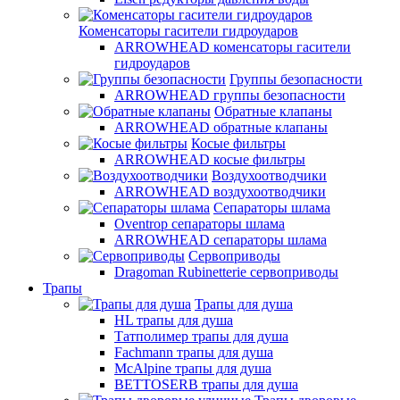
Коменсаторы гасители гидроударов
ARROWHEAD коменсаторы гасители
гидроударов
Группы безопасности
ARROWHEAD группы безопасности
Обратные клапаны
ARROWHEAD обратные клапаны
Косые фильтры
ARROWHEAD косые фильтры
Воздухоотводчики
ARROWHEAD воздухоотводчики
Сепараторы шлама
Oventrop cепараторы шлама
ARROWHEAD сепараторы шлама
Сервоприводы
Dragoman Rubinetterie сервоприводы
Трапы
Трапы для душа
HL трапы для душа
Татполимер трапы для душа
Fachmann трапы для душа
McAlpine трапы для душа
BETTOSERB трапы для душа