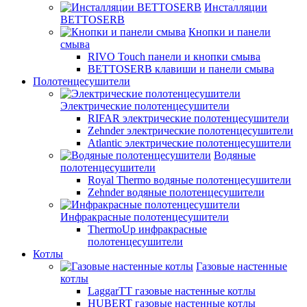
Инсталляции
BETTOSERB
Кнопки и панели
смыва
RIVO Touch панели и кнопки смыва
BETTOSERB клавиши и панели смыва
Полотенцесушители
Электрические полотенцесушители
RIFAR электрические полотенцесушители
Zehnder электрические полотенцесушители
Atlantic электрические полотенцесушители
Водяные
полотенцесушители
Royal Thermo водяные полотенцесушители
Zehnder водяные полотенцесушители
Инфракрасные полотенцесушители
ThermoUp инфракрасные
полотенцесушители
Котлы
Газовые настенные
котлы
LaggarTT газовые настенные котлы
HUBERT газовые настенные котлы