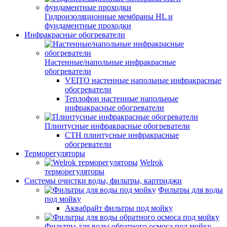
Гидроизоляционные мембраны HL и
фундаментные проходки
Инфракрасные обогреватели
Настенные/напольные инфракрасные
обогреватели
VEITO настенные напольные инфракрасные
обогреватели
Теплофон настенные напольные
инфракрасные обогреватели
Плинтусные инфракрасные обогреватели
СТН плинтусные инфракрасные
обогреватели
Терморегуляторы
Welrok
терморегуляторы
Системы очистки воды, фильтры, картриджи
Фильтры для воды
под мойку
Аквабрайт фильтры под мойку
Фильтры для воды обратного осмоса под мойку