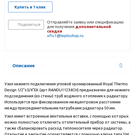
Купить в 1 клик
Отправляйте заявку или спецификацию
Поделиться
для получения
дополнительной
скидки
ofis1@teploshop.ru
Описание
Узел нижнего подключения угловой хромированный Royal Thermo
Design 1/2"х3/4"EK (арт.
RANDU
11234
CH
) предназначен для нижнего
подсоединения (из стены) труб водяного отопления к радиатору.
Используется при фиксированном межцентровом расстоянии
между присоединительными патрубками радиатора 50 мм.
Узел имеет встроенные вентильные вставки, с помощью которых
можно полностью отключить отопительный прибор от системы, а
также сбалансировать расход теплоносителя через радиатор.
Открытие и закрытие осуществляется с помощью ключа типа SW.