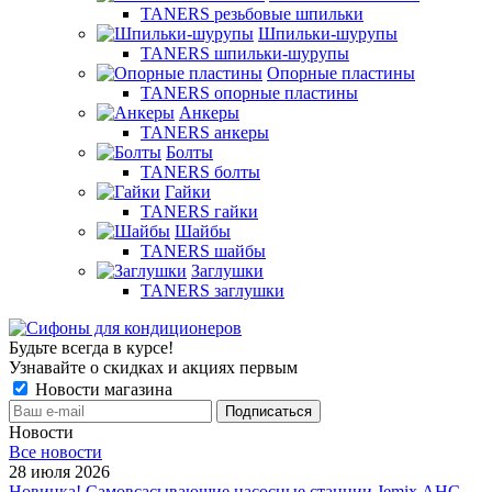
TANERS резьбовые шпильки
Шпильки-шурупы
TANERS шпильки-шурупы
Опорные пластины
TANERS опорные пластины
Анкеры
TANERS анкеры
Болты
TANERS болты
Гайки
TANERS гайки
Шайбы
TANERS шайбы
Заглушки
TANERS заглушки
Будьте всегда в курсе!
Узнавайте о скидках и акциях первым
Новости магазина
Новости
Все новости
28 июля 2026
Новинка! Самовсасывающие насосные станции Jemix АНС-