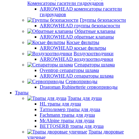
Коменсаторы гасители гидроударов
ARROWHEAD коменсаторы гасители
гидроударов
Группы безопасности
ARROWHEAD группы безопасности
Обратные клапаны
ARROWHEAD обратные клапаны
Косые фильтры
ARROWHEAD косые фильтры
Воздухоотводчики
ARROWHEAD воздухоотводчики
Сепараторы шлама
Oventrop cепараторы шлама
ARROWHEAD сепараторы шлама
Сервоприводы
Dragoman Rubinetterie сервоприводы
Трапы
Трапы для душа
HL трапы для душа
Татполимер трапы для душа
Fachmann трапы для душа
McAlpine трапы для душа
BETTOSERB трапы для душа
Трапы дворовые
уличные