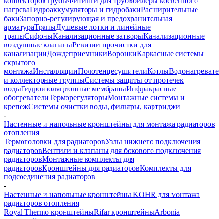
конвекторов
Трубы
Фитинги для труб
Бойлеры косвенного
нагрева
Гидроаккумуляторы и гидробаки
Расширительные
баки
Запорно-регулирующая и предохранительная
арматура
Трапы
Душевые лотки и линейные
трапы
Сифоны
Канализационные затворы
Канализационные
воздушные клапаны
Ревизии прочистки для
канализации
Дождеприемники
Воронки
Каркасные системы
скрытого
монтажа
Инсталляции
Полотенцесушители
Котлы
Водонагреват
и коллекторные группы
Системы защиты от протечек
воды
Гидроизоляционные мембраны
Инфракрасные
обогреватели
Терморегуляторы
Монтажные системы и
крепеж
Системы очистки воды, фильтры, картриджи
-
Настенные и напольные кронштейны для монтажа радиаторов
отопления
Термоголовки для радиаторов
Узлы нижнего подключения
радиаторов
Вентили и клапаны для бокового подключения
радиаторов
Монтажные комплекты для
радиаторов
Кронштейны для радиаторов
Комплекты для
подсоединения радиаторов
-
Настенные и напольные кронштейны KOHR для монтажа
радиаторов отопления
Royal Thermo кронштейны
Rifar кронштейны
Arbonia