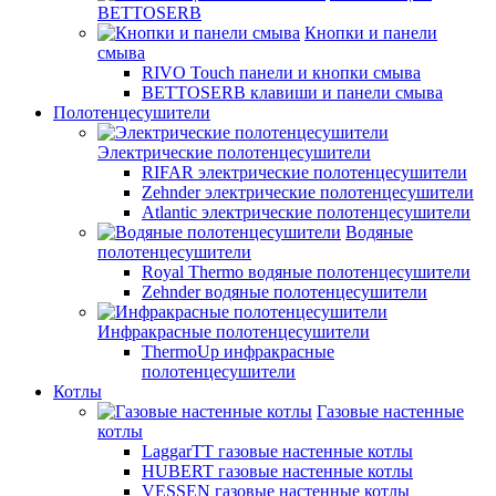
BETTOSERB
Кнопки и панели
смыва
RIVO Touch панели и кнопки смыва
BETTOSERB клавиши и панели смыва
Полотенцесушители
Электрические полотенцесушители
RIFAR электрические полотенцесушители
Zehnder электрические полотенцесушители
Atlantic электрические полотенцесушители
Водяные
полотенцесушители
Royal Thermo водяные полотенцесушители
Zehnder водяные полотенцесушители
Инфракрасные полотенцесушители
ThermoUp инфракрасные
полотенцесушители
Котлы
Газовые настенные
котлы
LaggarTT газовые настенные котлы
HUBERT газовые настенные котлы
VESSEN газовые настенные котлы