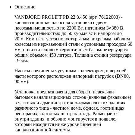
Описание
VANDJORD
PROLIFT
PD
.22.3.450 (арт. 76122003) -
канализационная насосная установка с двумя
насосами мощностью по 2200 Вт, питанием 3×380 В,
производительностью до 50 куб.м/час и напором до
20 м. Комплектуется полуоткрытым вихревым рабочим
колесом из нержавеющей стали с условным проходом 60
мм, полиэтиленовым герметичным баком-резервуаром
общим объемом 450 литров. Толщина стенки резервуара
- 9 мм.
Насосы соединены чугунным коллектором, в верхней
части которого расположен напорный патрубок (DN80,
90 мм).
Установка предназначена для сбора и перекачки
бытовых канализационных стоков (включая фекальные)
в частных и административно-коммерческих зданиях
различного типа - частном доме, офисах, гостиницах,
ресторанах, торговых центрах и т. д. Размещается
внутри здания, и обычно монтируется в подвале,
который находится ниже уровня внешней
канализационной системы.