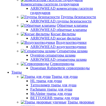
Коменсаторы гасители гидроударов
ARROWHEAD коменсаторы гасители
гидроударов
Группы безопасности
ARROWHEAD группы безопасности
Обратные клапаны
ARROWHEAD обратные клапаны
Косые фильтры
ARROWHEAD косые фильтры
Воздухоотводчики
ARROWHEAD воздухоотводчики
Сепараторы шлама
Oventrop cепараторы шлама
ARROWHEAD сепараторы шлама
Сервоприводы
Dragoman Rubinetterie сервоприводы
Трапы
Трапы для душа
HL трапы для душа
Татполимер трапы для душа
Fachmann трапы для душа
McAlpine трапы для душа
BETTOSERB трапы для душа
Трапы дворовые