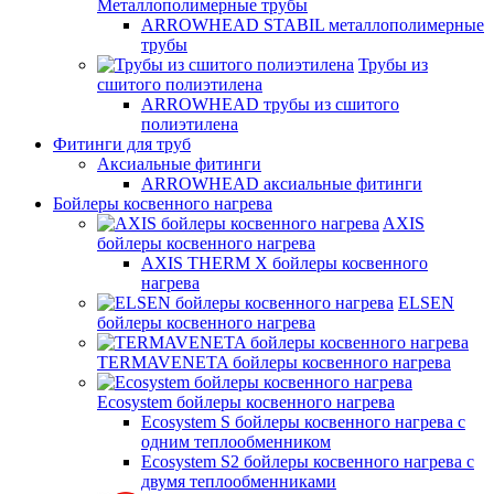
Металлополимерные трубы
ARROWHEAD STABIL металлополимерные
трубы
Трубы из
сшитого полиэтилена
ARROWHEAD трубы из сшитого
полиэтилена
Фитинги для труб
Аксиальные фитинги
ARROWHEAD аксиальные фитинги
Бойлеры косвенного нагрева
AXIS
бойлеры косвенного нагрева
AXIS THERM X бойлеры косвенного
нагрева
ELSEN
бойлеры косвенного нагрева
TERMAVENETA бойлеры косвенного нагрева
Ecosystem бойлеры косвенного нагрева
Ecosystem S бойлеры косвенного нагрева с
одним теплообменником
Ecosystem S2 бойлеры косвенного нагрева с
двумя теплообменниками